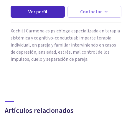
Ver perfil
Contactar
Xochitl Carmona es psicóloga especializada en terapia
sistémica y cognitivo-conductual; imparte terapia
individual, en pareja y familiar interviniendo en casos
de depresión, ansiedad, estrés, mal control de los
impulsos, duelo y separación de pareja.
PSICOLOGÍA SOCIAL Y RELACIONES PERSONALES
5 formas de resolver un
conflicto con eficacia
Artículos relacionados
Grecia Guzmán Martínez