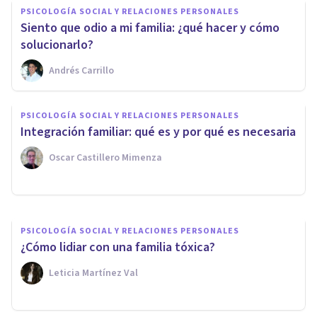
PSICOLOGÍA SOCIAL Y RELACIONES PERSONALES
Siento que odio a mi familia: ¿qué hacer y cómo
solucionarlo?
Andrés Carrillo
PSICOLOGÍA SOCIAL Y RELACIONES PERSONALES
Me cae mal mi familia: cómo
PSICOLOGÍA SOCIAL Y RELACIONES PERSONALES
unir lazos y comprender a los
Integración familiar: qué es y por qué es necesaria
demás
Oscar Castillero Mimenza
Javier Ares Arranz
PSICOLOGÍA SOCIAL Y RELACIONES PERSONALES
¿Cómo lidiar con una familia tóxica?
Leticia Martínez Val