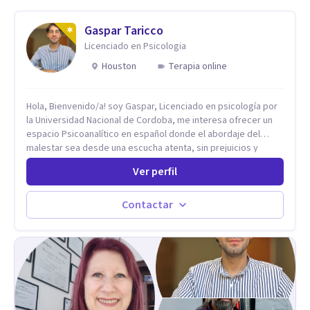
Gaspar Taricco
Licenciado en Psicologia
Houston
Terapia online
Hola, Bienvenido/a! soy Gaspar, Licenciado en psicología por
la Universidad Nacional de Cordoba, me interesa ofrecer un
espacio Psicoanalítico en español donde el abordaje del
malestar sea desde una escucha atenta, sin prejuicios y
rescatando lo singular de cada caso, sin caer en etiquetas.
Ver perfil
Considero que todas las personas en algún momento pueden
sufrir y cada una por cuestiones particulares, es en mi
espacio donde se le dará un lugar a esas cuestiones
Contactar
singulares de cada uno, para luego generar cambios. Soy una
persona en constante formación, actualmente curso
seminarios, una especialización en psicoanálisis y también
investigo. Siempre en la búsqueda de ser un mejor
profesional.