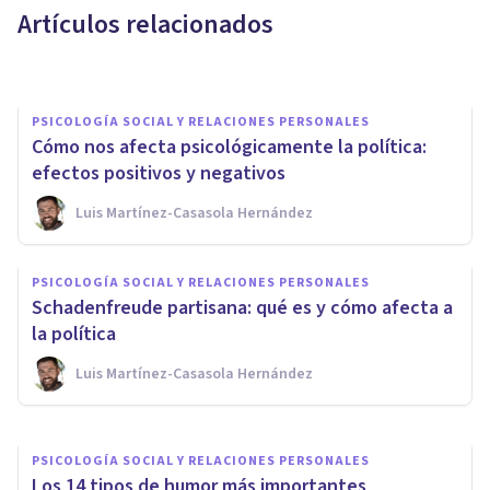
Artículos relacionados
Grecia Guzmán Martínez
PSICOLOGÍA SOCIAL Y RELACIONES PERSONALES
Cómo nos afecta psicológicamente la política:
efectos positivos y negativos
Luis Martínez-Casasola Hernández
PSICOLOGÍA SOCIAL Y RELACIONES PERSONALES
El papel de las TIC en nuestra
PSICOLOGÍA SOCIAL Y RELACIONES PERSONALES
sociedad actual: ¿cómo usarlas
Schadenfreude partisana: qué es y cómo afecta a
bien?
la política
Luis Martínez-Casasola Hernández
Psicotools
PSICOLOGÍA SOCIAL Y RELACIONES PERSONALES
Los 14 tipos de humor más importantes