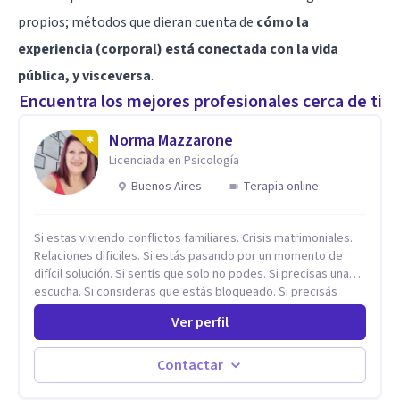
propios; métodos que dieran cuenta de
cómo la
experiencia (corporal) está conectada con la vida
pública, y visceversa
.
Encuentra los mejores profesionales cerca de ti
Norma Mazzarone
Licenciada en Psicología
Buenos Aires
Terapia online
Si estas viviendo conflictos familiares. Crisis matrimoniales.
Relaciones dificiles. Si estás pasando por un momento de
difícil solución. Si sentís que solo no podes. Si precisas una
escucha. Si consideras que estás bloqueado. Si precisás
comprensión. Si no logras definir proyectos, objetivos,
Ver perfil
sueños, deseos. Si pensás que lo que te pasa no es tan
grave, pero podría ayudar. Si estás en adicciones y tu
intención es hacer algo con lo que te está pasando. No dudes
Contactar
en comunicarte a fin de comenzar a resolver la situación que
está generando esa angustia.