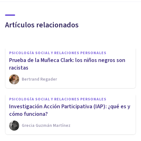
mismo candidato aunque
demuestre ser un idiota?
Artículos relacionados
Sergio Lotauro
PSICOLOGÍA SOCIAL Y RELACIONES PERSONALES
Prueba de la Muñeca Clark: los niños negros son
racistas
Bertrand Regader
PSICOLOGÍA SOCIAL Y RELACIONES PERSONALES
PSICOLOGÍA SOCIAL Y RELACIONES PERSONALES
Efecto Mateo: qué es y cómo
Investigación Acción Participativa (IAP): ¿qué es y
describe las injusticias
cómo funciona?
Grecia Guzmán Martínez
Grecia Guzmán Martínez