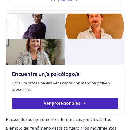
psicoanálisis, terapia somática y de trauma, psicología
corporal, Mentalization Based Therapy (MBT), hipnoterapia y
respiración neurodinámica, integrando actualmente la
Psicología Analítica Junguiana. Mi abordaje también incorpora
perspectivas interculturales, ecopsicología y el trabajo
simbólico con el inconsciente, entendiendo que cada
proceso terapéutico es único y requiere una mirada
personalizada.
Encuentra un/a psicólogo/a
Consulta profesionales verificados con atención online y
presencial.
Ver profesionales
El caso de los movimientos feministas y antirracistas
Ejemplo del fenómeno descrito fueron los movimientos