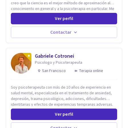
creo que la ciencia es el mejor método de aproximación al
conocimiento en general y a la psicoterapia en particular. Me
interesan los procesos de cambio conductual por los que una
Ver perfil
persona pueda alcanzar sus objetivos, transitando,
aceptando y modificando sus patrones cognitivos y
emocionales. Abordo patologías específicas como trastornos
Contactar
de ansiedad y del ánimo, y también crisis vitales y procesos
de crecimiento personal.
Gabriele Cotronei
Psicologo y Psicoterapeuta
San Francisco
Terapia online
Soy psicoterapeuta con más de 10 años de experiencia en
salud mental, especializada en el tratamiento de ansiedad,
depresión, trauma psicológico, adicciones, dificultades
identitarias y efectos de experiencias tempranas adversas.
Ofrezco un espacio terapéutico seguro, confidencial y
Ver perfil
profundamente humano, donde el dolor emocional puede
transformarse en autoconocimiento, regulación emocional y
bienestar. Trabajo desde un enfoque integrativo que combina
Contactar