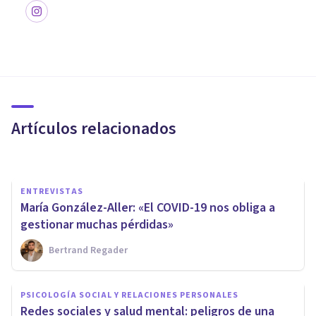
ENTREVISTAS
La importancia de la
experiencia: entrevista a
Miguel Ángel Ruiz
Artículos relacionados
Psicología Y Mente
ENTREVISTAS
María González-Aller: «El COVID-19 nos obliga a
gestionar muchas pérdidas»
Bertrand Regader
PSICOLOGÍA
PSICOLOGÍA SOCIAL Y RELACIONES PERSONALES
¿Cómo afecta la tecnología a
Redes sociales y salud mental: peligros de una