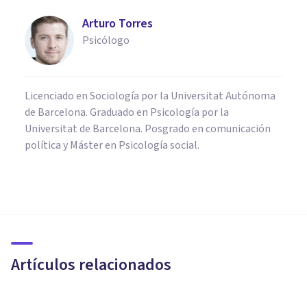
Arturo Torres
Psicólogo
Licenciado en Sociología por la Universitat Autónoma
de Barcelona. Graduado en Psicología por la
Universitat de Barcelona. Posgrado en comunicación
política y Máster en Psicología social.
PSICOLOGÍA SOCIAL Y RELACIONES PERSONALES
​¿A cuántos “amigos de
Facebook” conocemos
realmente?
Artículos relacionados
Adrián Triglia