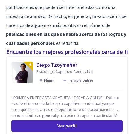
publicaciones que pueden ser interpretadas como una
muestra de alardeo. De hecho, en general, la valoración que
hacemos de alguien es más positiva si el número de
publicaciones en las que se habla acerca de los logros y
cualidades personales
es reducida.
Encuentra los mejores profesionales cerca de ti
Diego Tzoymaher
Psicólogo Cognitivo Conductual
Miami
Terapia online
- PRIMERA ENTREVISTA GRATUITA - TERAPIA ONLINE - Trabajo
desde el marco de la terapia cognitivo conductual ya que
creo que la ciencia es el mejor método de aproximación al
conocimiento en general y a la psicoterapia en particular. Me
interesan los procesos de cambio conductual por los que una
Ver perfil
persona pueda alcanzar sus objetivos, transitando,
aceptando y modificando sus patrones cognitivos y