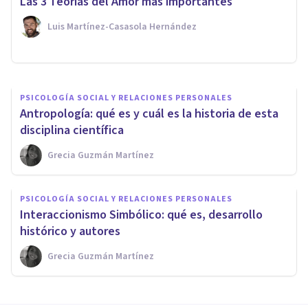
Las 3 Teorías del Amor más importantes
y cómo transforma sociedades
Luis Martínez-Casasola Hernández
Grecia Guzmán Martínez
PSICOLOGÍA SOCIAL Y RELACIONES PERSONALES
Antropología: qué es y cuál es la historia de esta
disciplina científica
Grecia Guzmán Martínez
PSICOLOGÍA SOCIAL Y RELACIONES PERSONALES
Interaccionismo Simbólico: qué es, desarrollo
histórico y autores
Grecia Guzmán Martínez