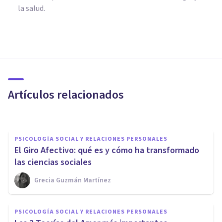
la salud.
PSICOLOGÍA SOCIAL Y RELACIONES PERSONALES
Estructuralismo: qué es y
cuáles son sus ideas clave
Artículos relacionados
Grecia Guzmán Martínez
PSICOLOGÍA SOCIAL Y RELACIONES PERSONALES
El Giro Afectivo: qué es y cómo ha transformado
las ciencias sociales
Grecia Guzmán Martínez
PSICOLOGÍA SOCIAL Y RELACIONES PERSONALES
PSICOLOGÍA SOCIAL Y RELACIONES PERSONALES
Psicología Comunitaria: qué es