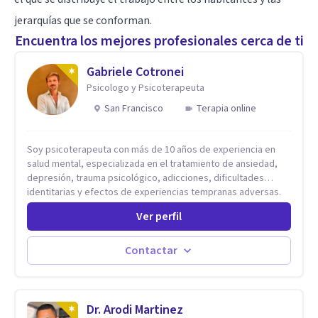
jerarquías que se conforman.
Encuentra los mejores profesionales cerca de ti
Gabriele Cotronei
Psicologo y Psicoterapeuta
San Francisco
Terapia online
Soy psicoterapeuta con más de 10 años de experiencia en
salud mental, especializada en el tratamiento de ansiedad,
depresión, trauma psicológico, adicciones, dificultades
identitarias y efectos de experiencias tempranas adversas.
Ofrezco un espacio terapéutico seguro, confidencial y
Ver perfil
profundamente humano, donde el dolor emocional puede
transformarse en autoconocimiento, regulación emocional y
bienestar. Trabajo desde un enfoque integrativo que combina
Contactar
psicoanálisis, terapia somática y de trauma, psicología
corporal, Mentalization Based Therapy (MBT), hipnoterapia y
respiración neurodinámica, integrando actualmente la
Psicología Analítica Junguiana. Mi abordaje también incorpora
Dr. Arodi Martinez