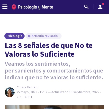
Psicología
Artículo revisado
Las 8 señales de que No te
Valoras lo Suficiente
Veamos los sentimientos,
pensamientos y comportamientos que
indican que no te valoras lo suficiente.
Chiara Fabian
25 mayo, 2023 - 15:57
— Actualizado
13 septiembre, 2025 -
21:31
CEST