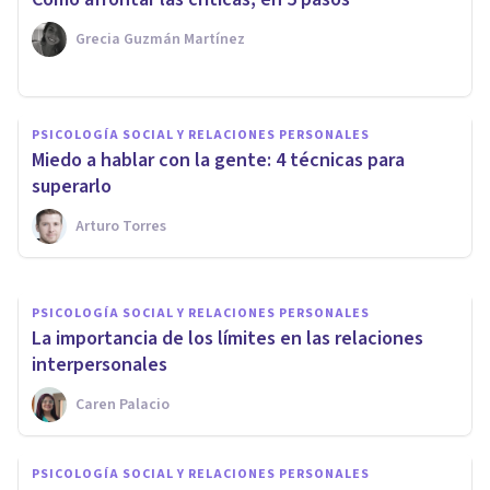
Grecia Guzmán Martínez
PSICOLOGÍA CLÍNICA
PSICOLOGÍA SOCIAL Y RELACIONES PERSONALES
Resaca social: qué es, cómo
Miedo a hablar con la gente: 4 técnicas para
nos afecta, y posibles causas
superarlo
Arturo Torres
Valentín Elorza
PSICOLOGÍA SOCIAL Y RELACIONES PERSONALES
La importancia de los límites en las relaciones
interpersonales
Caren Palacio
PSICOLOGÍA SOCIAL Y RELACIONES PERSONALES