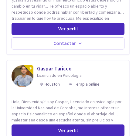
¿Estas atravesando un momento difícil o estas deseando un
cambio en tu vida?... Te ofrezco un espacio abierto y
respetuoso donde podrás hablar con libertad y comenzar a
trabajar en lo que hoy te preocupa. Me especializo en
Trastornos de Ansiedad y a lo largo de mi experiencia
Ver perfil
profesional he acompañado a muchas Familias y Parejas con
distintas problemáticas como el manejo del estrés,
Autoestima, Gestión de la Ira, Depresión, Retos en la Crianza,
Contactar
Codependencia, Celos, entre otros. Cuento con más de 12
años de experiencia en el área de la Salud mental y he
trabajado en distintos contextos clínicos con niños,
Adolescentes y Adultos
Gaspar Taricco
Licenciado en Psicologia
Houston
Terapia online
Hola, Bienvenido/a! soy Gaspar, Licenciado en psicología por
la Universidad Nacional de Cordoba, me interesa ofrecer un
espacio Psicoanalítico en español donde el abordaje del
malestar sea desde una escucha atenta, sin prejuicios y
rescatando lo singular de cada caso, sin caer en etiquetas.
Ver perfil
Considero que todas las personas en algún momento pueden