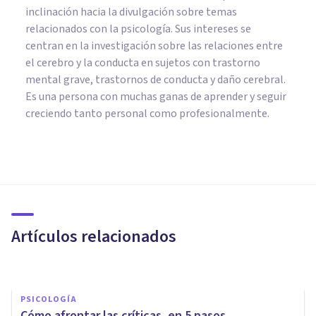
inclinación hacia la divulgación sobre temas
relacionados con la psicología. Sus intereses se
centran en la investigación sobre las relaciones entre
el cerebro y la conducta en sujetos con trastorno
mental grave, trastornos de conducta y daño cerebral.
Es una persona con muchas ganas de aprender y seguir
creciendo tanto personal como profesionalmente.
PSICOLOGÍA
¿Cómo ha de ser nuestro
diálogo interno para tener una
buena autoestima?
Artículos relacionados
Carmen Rodriguez De Haro
PSICOLOGÍA
Cómo afrontar las críticas, en 5 pasos