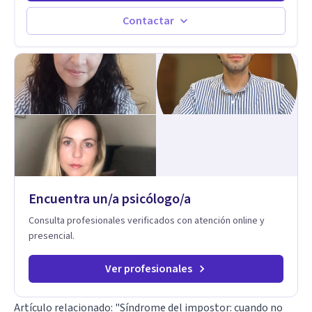
sufrir y cada una por cuestiones particulares, es en mi
espacio donde se le dará un lugar a esas cuestiones
Contactar
singulares de cada uno, para luego generar cambios. Soy una
persona en constante formación, actualmente curso
seminarios, una especialización en psicoanálisis y también
investigo. Siempre en la búsqueda de ser un mejor
profesional.
Encuentra un/a psicólogo/a
Consulta profesionales verificados con atención online y
presencial.
Ver profesionales
Artículo relacionado:
"Síndrome del impostor: cuando no