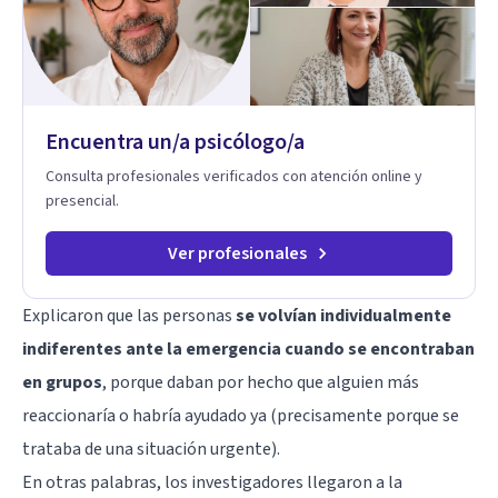
dinámica familiar. Evaluaciones Psicológicas y Terapias
Especializadas: Terapia cognitivo-conductual Terapia de
apoyo Terapia psicodinámica Terapia enfocada en la solución
Terapia de exposición Terapia de juego para niños
Tratamiento de Traumas y Trastornos de Estrés
Postraumático: Ofrecemos apoyo psicológico para ayudarte
Encuentra un/a psicólogo/a
a superar experiencias traumáticas y mejorar tu calidad de
vida. Tratamiento de Adicciones.
Consulta profesionales verificados con atención online y
presencial.
Ver profesionales
Explicaron que las personas
se volvían individualmente
indiferentes ante la emergencia cuando se encontraban
en grupos
, porque daban por hecho que alguien más
reaccionaría o habría ayudado ya (precisamente porque se
trataba de una situación urgente).
En otras palabras, los investigadores llegaron a la