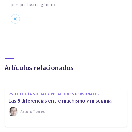
perspectiva de género.
PSICOLOGÍA SOCIAL Y RELACIONES PERSONALES
Cómo prevenir la violencia de
género: ejemplos y valores
Artículos relacionados
Nahum Montagud Rubio
PSICOLOGÍA SOCIAL Y RELACIONES PERSONALES
Las 5 diferencias entre machismo y misoginia
Arturo Torres