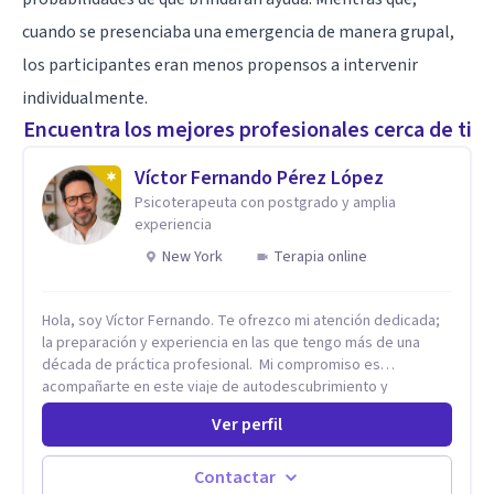
cuando se presenciaba una emergencia de manera grupal,
los participantes eran menos propensos a intervenir
individualmente.
Encuentra los mejores profesionales cerca de ti
Víctor Fernando Pérez López
Psicoterapeuta con postgrado y amplia
experiencia
New York
Terapia online
Hola, soy Víctor Fernando. Te ofrezco mi atención dedicada;
la preparación y experiencia en las que tengo más de una
década de práctica profesional. Mi compromiso es
acompañarte en este viaje de autodescubrimiento y
crecimiento con soluciones eficaces. Juntos, abriremos
Ver perfil
"ventanas de confianza" donde podrás expresarte sin miedo
a ser juzgada ni juzgado. Este proceso te permitirá
transformar el dolor en crecimiento, construir relaciones más
Contactar