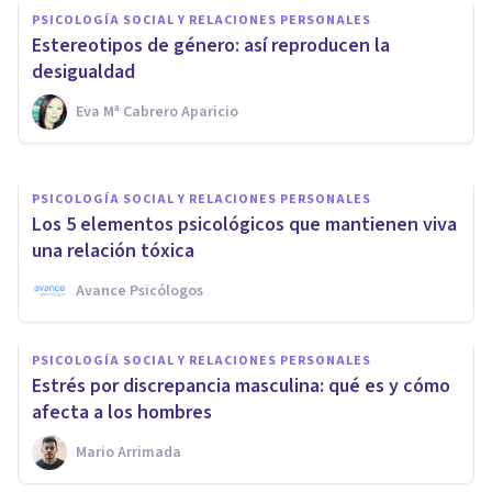
PSICOLOGÍA SOCIAL Y RELACIONES PERSONALES
PSICOLOGÍA SOCIAL Y RELACIONES PERSONALES
Los 4 principales tipos de
Estereotipos de género: así reproducen la
micromachismos
desigualdad
Eva Mª Cabrero Aparicio
Eva Mª Cabrero Aparicio
PSICOLOGÍA SOCIAL Y RELACIONES PERSONALES
Los 5 elementos psicológicos que mantienen viva
una relación tóxica
Avance Psicólogos
PSICOLOGÍA SOCIAL Y RELACIONES PERSONALES
Estrés por discrepancia masculina: qué es y cómo
afecta a los hombres
Mario Arrimada