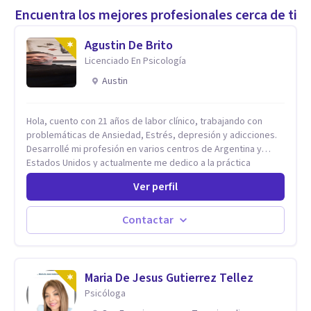
Encuentra los mejores profesionales cerca de ti
Agustin De Brito
Licenciado En Psicología
Austin
Hola, cuento con 21 años de labor clínico, trabajando con
problemáticas de Ansiedad, Estrés, depresión y adicciones.
Desarrollé mi profesión en varios centros de Argentina y
Estados Unidos y actualmente me dedico a la práctica
privada. Utilizo terapias cognitivas conductuales basadas en
Ver perfil
evidencia científica con comprobados resultados. Los
objetivos terapéuticos están centrados en brindar
herramientas concretas para el cambio, que permitan
Contactar
desarrollar nuevas habilidades y estrategias basadas en la
salud y calidad de vida.
Maria De Jesus Gutierrez Tellez
Psicóloga