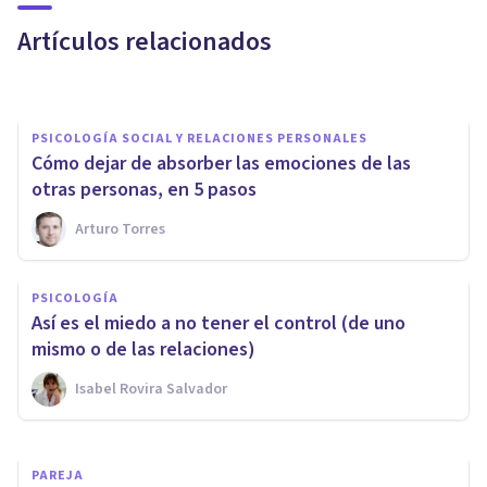
del homo sentimentalis)
Artículos relacionados
Genís Plana
PSICOLOGÍA SOCIAL Y RELACIONES PERSONALES
Cómo dejar de absorber las emociones de las
otras personas, en 5 pasos
Arturo Torres
PERSONALIDAD
PSICOLOGÍA
8 cosas que debes saber si tu
Así es el miedo a no tener el control (de uno
pareja es introvertida
mismo o de las relaciones)
Isabel Rovira Salvador
Arturo Torres
PAREJA