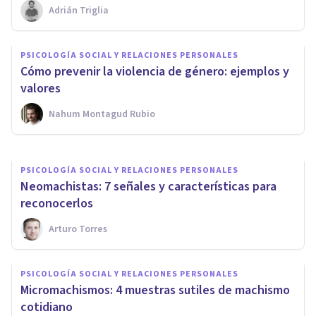
Adrián Triglia
PSICOLOGÍA SOCIAL Y RELACIONES PERSONALES
Psicología del sexismo: 5 ideas
PSICOLOGÍA SOCIAL Y RELACIONES PERSONALES
machistas que se dan en la
Cómo prevenir la violencia de género: ejemplos y
actualidad
valores
Nahum Montagud Rubio
Adrián Triglia
PSICOLOGÍA SOCIAL Y RELACIONES PERSONALES
​Neomachistas: 7 señales y características para
reconocerlos
Arturo Torres
PSICOLOGÍA SOCIAL Y RELACIONES PERSONALES
Micromachismos: 4 muestras sutiles de machismo
cotidiano