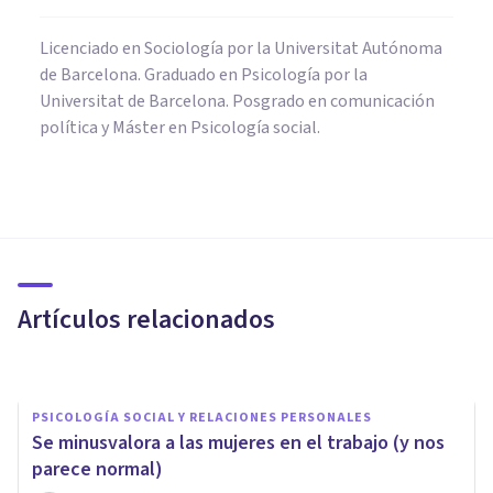
Licenciado en Sociología por la Universitat Autónoma
de Barcelona. Graduado en Psicología por la
Universitat de Barcelona. Posgrado en comunicación
política y Máster en Psicología social.
PSICOLOGÍA
La teoría del género de
Margaret Mead
Artículos relacionados
Oscar Castillero Mimenza
PSICOLOGÍA SOCIAL Y RELACIONES PERSONALES
Se minusvalora a las mujeres en el trabajo (y nos
parece normal)