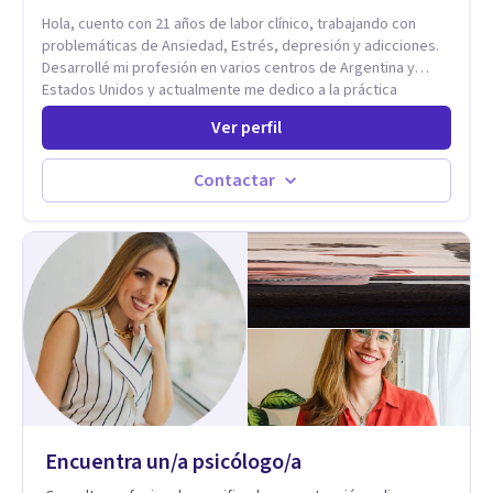
Hola, cuento con 21 años de labor clínico, trabajando con
problemáticas de Ansiedad, Estrés, depresión y adicciones.
Desarrollé mi profesión en varios centros de Argentina y
Estados Unidos y actualmente me dedico a la práctica
privada. Utilizo terapias cognitivas conductuales basadas en
Ver perfil
evidencia científica con comprobados resultados. Los
objetivos terapéuticos están centrados en brindar
herramientas concretas para el cambio, que permitan
Contactar
desarrollar nuevas habilidades y estrategias basadas en la
salud y calidad de vida.
Encuentra un/a psicólogo/a