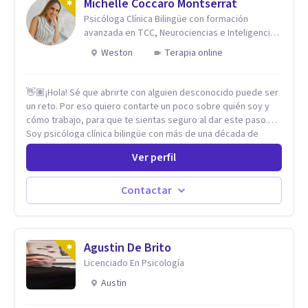
Michelle Coccaro Montserrat
Psicóloga Clínica Bilingüe con formación
avanzada en TCC, Neurociencias e Inteligencia
Emocional.
Weston
Terapia online
👋🏽¡Hola! Sé que abrirte con alguien desconocido puede ser
un reto. Por eso quiero contarte un poco sobre quién soy y
cómo trabajo, para que te sientas seguro al dar este paso.
Soy psicóloga clínica bilingüe con más de una década de
experiencia. He dictado conferencias, escrito artículos y
Ver perfil
ejercido como profesora universitaria. Un dato curioso: he
vivido en varios países y conozco de primera mano lo que
significa ser migrante, adaptarse a los cambios y empezar de
Contactar
nuevo.
Agustin De Brito
Licenciado En Psicología
Austin