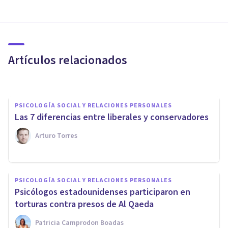
PSICOLOGÍA SOCIAL Y RELACIONES PERSONALES
Ingeniería social: ¿el lado
oscuro de la Psicología?
Artículos relacionados
César Ojeda
PSICOLOGÍA SOCIAL Y RELACIONES PERSONALES
Las 7 diferencias entre liberales y conservadores
Arturo Torres
PSICOLOGÍA SOCIAL Y RELACIONES PERSONALES
PSICOLOGÍA SOCIAL Y RELACIONES PERSONALES
Las 5 diferencias entre ley y
Psicólogos estadounidenses participaron en
norma
torturas contra presos de Al Qaeda
Patricia Camprodon Boadas
Oscar Castillero Mimenza