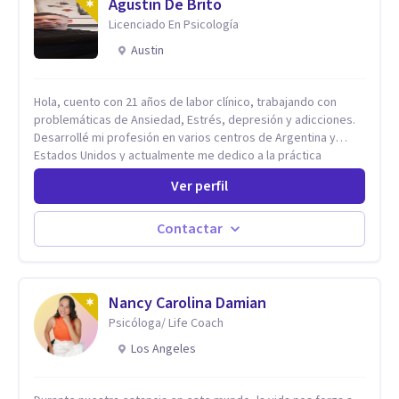
Agustin De Brito
Licenciado En Psicología
Austin
Hola, cuento con 21 años de labor clínico, trabajando con
problemáticas de Ansiedad, Estrés, depresión y adicciones.
Desarrollé mi profesión en varios centros de Argentina y
Estados Unidos y actualmente me dedico a la práctica
privada. Utilizo terapias cognitivas conductuales basadas en
Ver perfil
evidencia científica con comprobados resultados. Los
objetivos terapéuticos están centrados en brindar
herramientas concretas para el cambio, que permitan
Contactar
desarrollar nuevas habilidades y estrategias basadas en la
salud y calidad de vida.
Nancy Carolina Damian
Psicóloga/ Life Coach
Los Angeles