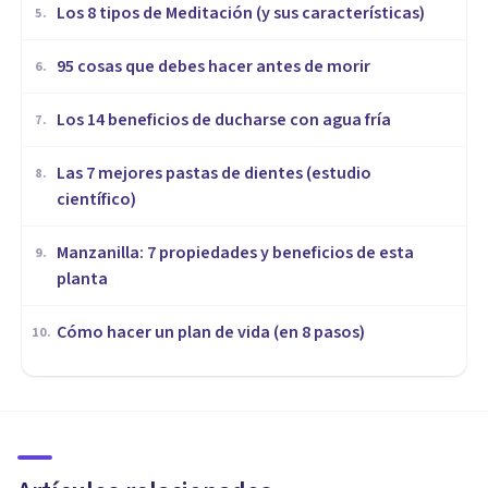
Los 8 tipos de Meditación (y sus características)
5
.
95 cosas que debes hacer antes de morir
6
.
Los 14 beneficios de ducharse con agua fría
7
.
Las 7 mejores pastas de dientes (estudio
8
.
científico)
Manzanilla: 7 propiedades y beneficios de esta
9
.
planta
Cómo hacer un plan de vida (en 8 pasos)
10
.
NUTRICIÓN
Comer por ansiedad: por qué
ocurre y cómo controlarlo