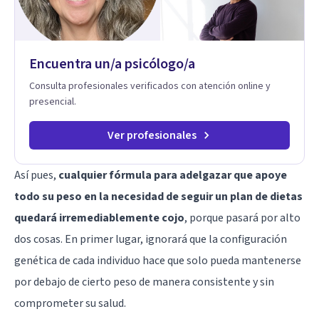
estrategias de afrontamiento y avanzar con mayor claridad,
resiliencia y bienestar. Creo profundamente en la
autoconciencia como un camino fundamental para la
transformación personal y para construir una vida más
Encuentra un/a psicólogo/a
auténtica y significativa.
Consulta profesionales verificados con atención online y
presencial.
Ver profesionales
Así pues,
cualquier fórmula para adelgazar que apoye
todo su peso en la necesidad de seguir un plan de dietas
quedará irremediablemente cojo
, porque pasará por alto
dos cosas. En primer lugar, ignorará que la configuración
genética de cada individuo hace que solo pueda mantenerse
por debajo de cierto peso de manera consistente y sin
comprometer su salud.