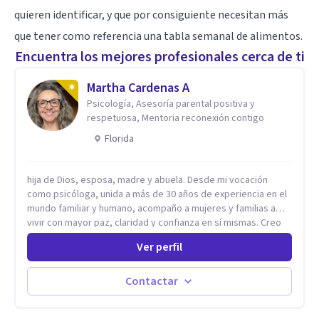
quieren identificar, y que por consiguiente necesitan más
que tener como referencia una tabla semanal de alimentos.
Encuentra los mejores profesionales cerca de ti
Martha Cardenas A
Psicología, Asesoría parental positiva y
respetuosa, Mentoria reconexión contigo
Florida
hija de Dios, esposa, madre y abuela. Desde mi vocación
como psicóloga, unida a más de 30 años de experiencia en el
mundo familiar y humano, acompaño a mujeres y familias a
vivir con mayor paz, claridad y confianza en sí mismas. Creo
profundamente que la vida está hecha de etapas, y que cada
Ver perfil
ciclo —personal, emocional, espiritual y familiar— trae
oportunidades de crecimiento. Por eso utilizo una
combinación de psicología positiva, enfoque humanista,
Contactar
herramientas contemporáneas de bienestar mental y
espiritualidad, para que puedas recorrer tu propio camino