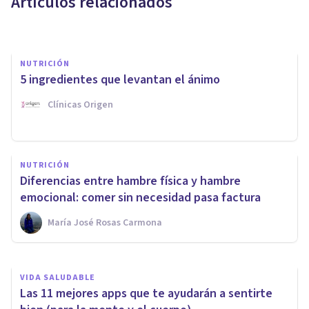
Artículos relacionados
Xavier Molina
NUTRICIÓN
5 ingredientes que levantan el ánimo
Clínicas Origen
NUTRICIÓN
NUTRICIÓN
El hambre fisiológica contra el
Diferencias entre hambre física y hambre
hambre emocional
emocional: comer sin necesidad pasa factura
María José Rosas Carmona
4eat
VIDA SALUDABLE
Las 11 mejores apps que te ayudarán a sentirte