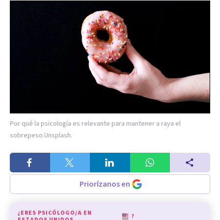
Por qué la psicología es relevante para mantener a raya el
sobrepeso.
Unsplash.
Priorízanos en
¿ERES PSICÓLOGO/A EN
?
ESTADOS UNIDOS