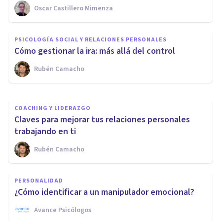
Oscar Castillero Mimenza
PSICOLOGÍA SOCIAL Y RELACIONES PERSONALES
Cómo ser buen cuidador
PSICOLOGÍA SOCIAL Y RELACIONES PERSONALES
cuidándose a uno mismo
Cómo gestionar la ira: más allá del control
Rubén Camacho
Paz Holguín
COACHING Y LIDERAZGO
Claves para mejorar tus relaciones personales
trabajando en ti
Rubén Camacho
PERSONALIDAD
¿Cómo identificar a un manipulador emocional?
Avance Psicólogos