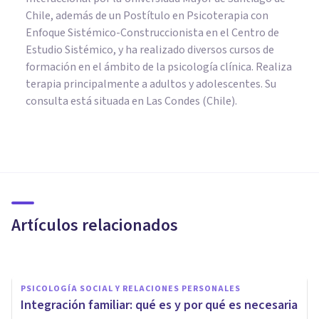
Chile, además de un Postítulo en Psicoterapia con
Enfoque Sistémico-Construccionista en el Centro de
Estudio Sistémico, y ha realizado diversos cursos de
formación en el ámbito de la psicología clínica. Realiza
terapia principalmente a adultos y adolescentes. Su
consulta está situada en Las Condes (Chile).
PSICOLOGÍA SOCIAL Y RELACIONES PERSONALES
Miedos en la sociedad actual:
¿debemos controlarlos?
Artículos relacionados
Elisabet Rodríguez Camón
PSICOLOGÍA SOCIAL Y RELACIONES PERSONALES
Integración familiar: qué es y por qué es necesaria