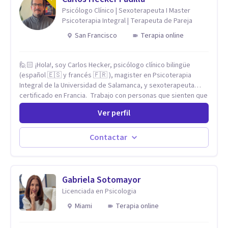
Psicólogo Clínico | Sexoterapeuta I Master
Psicoterapia Integral | Terapeuta de Pareja
San Francisco
Terapia online
🙋🏻 ¡Hola!, soy Carlos Hecker, psicólogo clínico bilingüe
(español 🇪🇸 y francés 🇫🇷 ), magister en Psicoterapia
Integral de la Universidad de Salamanca, y sexoterapeuta
certificado en Francia. Trabajo con personas que sienten que
algo en su vida dejó de calzar: ansiedad que se desborda,
Ver perfil
tristeza que no se va, duelos que se alargan, relaciones que
repiten el mismo patrón o preguntas en torno a la sexualidad
y la identidad que necesitan un espacio seguro para ser
Contactar
habladas. Mi orientación teórica integra una mirada
Humanista-Relacional con Terapia Breve, donde el modo en
que te vinculas ocupa un lugar central: cómo te relacionas
contigo, con las demás personas y con tu entorno. Además
Gabriela Sotomayor
de mi formación en psicoterapia, cuento con especialización
Licenciada en Psicologia
en sexoterapia, por lo que también acompaño temas de salud
Miami
Terapia online
sexual, terapia de pareja, diversidad sexual y de género,
dificultades en el deseo, intimidad, orientación o identidad.