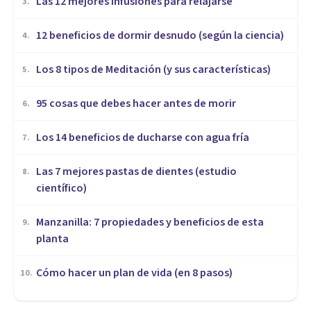
​Las 12 mejores infusiones para relajarse
3
.
12 beneficios de dormir desnudo (según la ciencia)
4
.
Los 8 tipos de Meditación (y sus características)
5
.
95 cosas que debes hacer antes de morir
6
.
Los 14 beneficios de ducharse con agua fría
7
.
Las 7 mejores pastas de dientes (estudio
8
.
científico)
Manzanilla: 7 propiedades y beneficios de esta
9
.
planta
Cómo hacer un plan de vida (en 8 pasos)
10
.
MEDITACIÓN Y MINDFULNESS
​Cómo vivir en el momento