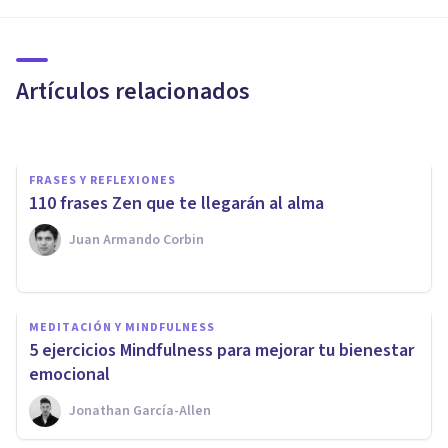
presente, en 7 claves
psicológicas
Artículos relacionados
Arturo Torres
FRASES Y REFLEXIONES
110 frases Zen que te llegarán al alma
Juan Armando Corbin
MEDITACIÓN Y MINDFULNESS
MEDITACIÓN Y MINDFULNESS
7 mantras hindús que
​5 ejercicios Mindfulness para mejorar tu bienestar
cambiarán tu filosofía de vida
emocional
Jonathan García-Allen
Izzat Haykal