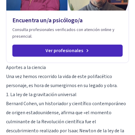
Terapia de exposición Terapia de juego para niños
Tratamiento de Traumas y Trastornos de Estrés
Postraumático: Ofrecemos apoyo psicológico para ayudarte
Encuentra un/a psicólogo/a
a superar experiencias traumáticas y mejorar tu calidad de
vida. Tratamiento de Adicciones.
Consulta profesionales verificados con atención online y
presencial.
Ver profesionales
Aportes a la ciencia
Una vez hemos recorrido la vida de este polifacético
personaje, es hora de sumergirnos en su legado y obra.
1. La ley de la gravitación universal
Bernard Cohen, un historiador y científico contemporáneo
de origen estadounidense, afirma que «el momento
culminante de la Revolución científica fue el
descubrimiento realizado por Isaac Newton de la ley de la