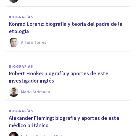
BIOGRAFÍAS
Rudolf Clausius: biografía y
BIOGRAFÍAS
aportes de este físico y
Konrad Lorenz: biografía y teoría del padre de la
matemático alemán
etología
Arturo Torres
Nahum Montagud Rubio
BIOGRAFÍAS
Robert Hooke: biografía y aportes de este
investigador inglés
Mario Arrimada
BIOGRAFÍAS
Alexander Fleming: biografía y aportes de este
médico británico