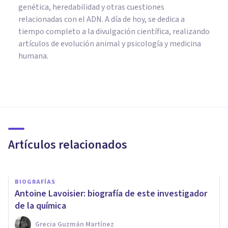
genética, heredabilidad y otras cuestiones
relacionadas con el ADN. A día de hoy, se dedica a
tiempo completo a la divulgación científica, realizando
artículos de evolución animal y psicología y medicina
humana.
BIOGRAFÍAS
Michael Faraday: biografía de
este físico británico
Artículos relacionados
Oscar Castillero Mimenza
BIOGRAFÍAS
Antoine Lavoisier: biografía de este investigador
de la química
Grecia Guzmán Martínez