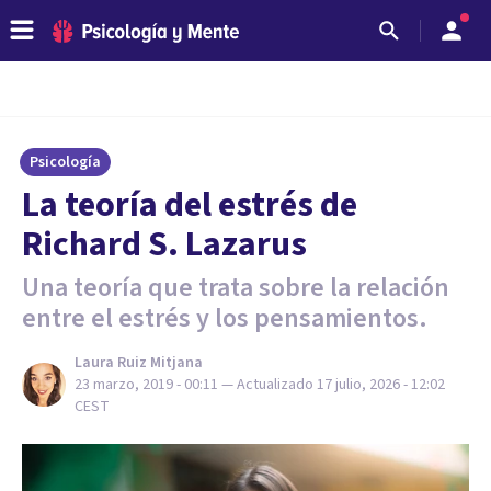
Psicología
La teoría del estrés de
Richard S. Lazarus
Una teoría que trata sobre la relación
entre el estrés y los pensamientos.
Laura Ruiz Mitjana
23 marzo, 2019 - 00:11
— Actualizado
17 julio, 2026 - 12:02
CEST