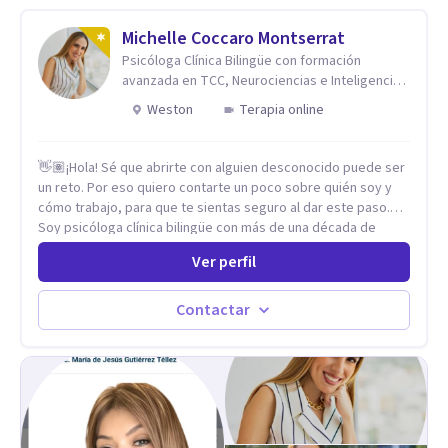
Michelle Coccaro Montserrat
Psicóloga Clínica Bilingüe con formación
avanzada en TCC, Neurociencias e Inteligencia
Emocional.
Weston
Terapia online
👋🏽¡Hola! Sé que abrirte con alguien desconocido puede ser
un reto. Por eso quiero contarte un poco sobre quién soy y
cómo trabajo, para que te sientas seguro al dar este paso.
Soy psicóloga clínica bilingüe con más de una década de
experiencia. He dictado conferencias, escrito artículos y
Ver perfil
ejercido como profesora universitaria. Un dato curioso: he
vivido en varios países y conozco de primera mano lo que
significa ser migrante, adaptarse a los cambios y empezar de
Contactar
nuevo.