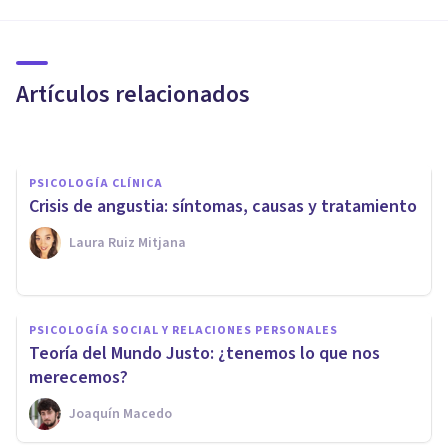
ego: ¿hay recursos mentales
limitados?
Artículos relacionados
Grecia Guzmán Martínez
PSICOLOGÍA CLÍNICA
Crisis de angustia: síntomas, causas y tratamiento
Laura Ruiz Mitjana
PSICOLOGÍA CLÍNICA
La teoría de la
PSICOLOGÍA SOCIAL Y RELACIONES PERSONALES
autofocalización de Lewinsohn
​Teoría del Mundo Justo: ¿tenemos lo que nos
sobre la depresión
merecemos?
Joaquín Macedo
Laura Ruiz Mitjana