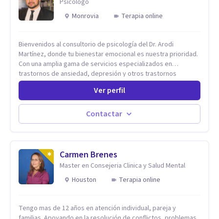
Psicólogo
Monrovia
Terapia online
Bienvenidos al consultorio de psicología del Dr. Arodi
Martínez, donde tu bienestar emocional es nuestra prioridad.
Con una amplia gama de servicios especializados en
trastornos de ansiedad, depresión y otros trastornos
emocionales, estamos dedicados a ofrecerte el mejor
Ver perfil
tratamiento para mejorar tu salud mental. En nuestro
consultorio, ofrecemos una variedad de terapias y
tratamientos diseñados para satisfacer tus necesidades
Contactar
específicas: Terapia para Trastornos de Ansiedad y
Depresión: Somos expertos en el tratamiento de la ansiedad
y la depresión, utilizando enfoques basados en evidencia
para ayudarte a recuperar tu bienestar emocional. Terapia
Carmen Brenes
Individual, de Pareja y Familiar: Trabajamos contigo y tus
Master en Consejeria Clinica y Salud Mental
seres queridos para fortalecer las relaciones y mejorar la
Houston
Terapia online
dinámica familiar. Evaluaciones Psicológicas y Terapias
Especializadas: Terapia cognitivo-conductual Terapia de
apoyo Terapia psicodinámica Terapia enfocada en la solución
Tengo mas de 12 años en atención individual, pareja y
Terapia de exposición Terapia de juego para niños
familias. Apoyando en la resolución de conflictos, problemas