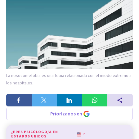
La nosocomefobia es una fobia relacionada con el miedo extremo a
los hospitales.
Priorízanos en
¿ERES PSICÓLOGO/A EN
?
ESTADOS UNIDOS