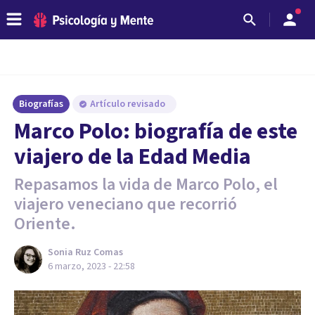
Biografías
Artículo revisado
Marco Polo: biografía de este
viajero de la Edad Media
Repasamos la vida de Marco Polo, el
viajero veneciano que recorrió
Oriente.
Sonia Ruz Comas
6 marzo, 2023 - 22:58