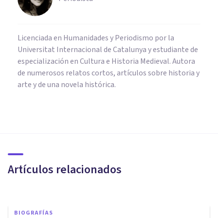
Licenciada en Humanidades y Periodismo por la
Universitat Internacional de Catalunya y estudiante de
especialización en Cultura e Historia Medieval. Autora
de numerosos relatos cortos, artículos sobre historia y
arte y de una novela histórica.
BIOGRAFÍAS
El caballero d’Éon: biografía
del espía de Luis XV
Artículos relacionados
Sonia Ruz Comas
BIOGRAFÍAS