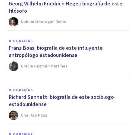
Georg Wilhelm Friedrich Hegel: biografía de este
filósofo
Nahum Montagud Rubio
BIOGRAFÍAS
BIOGRAFÍAS
Leon Festinger: biografía de
Franz Boas: biografía de este influyente
este psicólogo social
antropólogo estadounidense
Grecia Guzmán Martínez
Nahum Montagud Rubio
BIOGRAFÍAS
Richard Sennett: biografía de este sociólogo
estadounidense
Unai Aso Poza
BIOGRAFÍAS