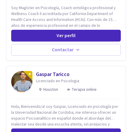
Soy Magíster en Psicología, Coach ontológica profesional y
Wellness Coach II acreditada por California Department of
Health Care Access and Information (HCAi). Con más de 15
años de experiencia profesional en el campo de la
Neurociencia del Bienestar y Liderazgo estratégico; bilingüe
Ver perfil
(español e inglés), con un enfoque holístico, integrativo
(cuerpo, mente y espíritu) y multicultural.
Contactar
Gaspar Taricco
Licenciado en Psicologia
Houston
Terapia online
Hola, Bienvenido/a! soy Gaspar, Licenciado en psicología por
la Universidad Nacional de Cordoba, me interesa ofrecer un
espacio Psicoanalítico en español donde el abordaje del
malestar sea desde una escucha atenta, sin prejuicios y
rescatando lo singular de cada caso, sin caer en etiquetas.