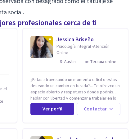
t observaba con desagrado cómo el tatuaje se
ta social.
ores profesionales cerca de ti
Jessica Briseño
Psicología Integral -Atención
Online
Austin
Terapia online
¿Estas atravesando un momento difícil o estas
deseando un cambio en tu vida?... Te ofrezco un
n el
espacio abierto y respetuoso donde podrás
hablar con libertad y comenzar a trabajar en lo
te
que hoy te preocupa. Me especializo en
y
Ver perfil
Contactar
Trastornos de Ansiedad y a lo largo de mi
tirán
experiencia profesional he acompañado a
muchas Familias y Parejas con distintas
problemáticas como el manejo del estrés,
Autoestima, Gestión de la Ira, Depresión, Retos