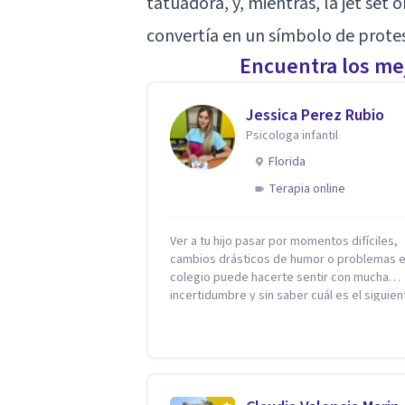
tatuadora, y, mientras, la jet se
convertía en un símbolo de protes
Encuentra los mej
Jessica Perez Rubio
Psicologa infantil
Florida
Terapia online
Ver a tu hijo pasar por momentos difíciles,
cambios drásticos de humor o problemas e
colegio puede hacerte sentir con mucha
incertidumbre y sin saber cuál es el siguien
paso. Aquí encontrarás un espacio seguro 
cálido donde tanto tú como tus hijos se sen
realmente escuchados, comprendidos y
apoyados para recuperar la tranquilidad en
casa. Me especializo en guiar a familias a través
de herramientas prácticas y dinámicas