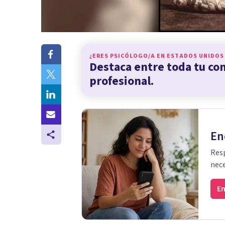
¿ERES PSICÓLOGO/A EN
ESTADOS UNIDOS
Destaca entre toda tu c
profesional.
En
Resp
nece
En