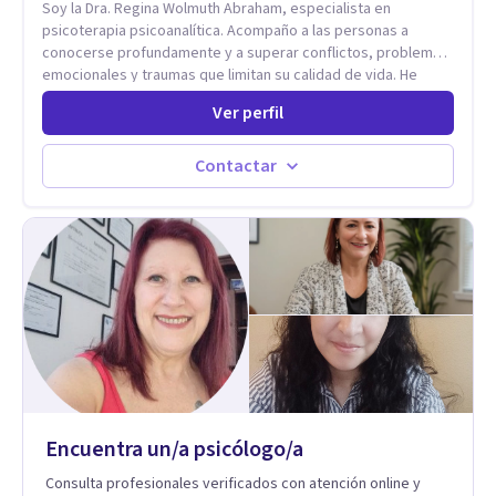
Soy la Dra. Regina Wolmuth Abraham, especialista en
psicoterapia psicoanalítica. Acompaño a las personas a
conocerse profundamente y a superar conflictos, problemas
emocionales y traumas que limitan su calidad de vida. He
trabajado en reconocidas instituciones como el Hospital
Ver perfil
Psiquiátrico San Rafael, Instituto Psiquiátrico MENDAO, San
Bernardino, Hospital Psiquiátrico Infantil y el Centro de
Integración Juvenil. Además, tuve el privilegio de colaborar
Contactar
en comunidades como Olivar del Conde y Xochimilco, lo que
me permitió conocer diversas realidades y necesidades.
Encuentra un/a psicólogo/a
Consulta profesionales verificados con atención online y