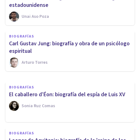
estadounidense
Unai Aso Poza
BIOGRAFÍAS
Vere Gordon Childe: biografía
BIOGRAFÍAS
y aportes de este arqueólogo
​Carl Gustav Jung: biografía y obra de un psicólogo
australiano
espiritual
Arturo Torres
Nahum Montagud Rubio
BIOGRAFÍAS
El caballero d’Éon: biografía del espía de Luis XV
Sonia Ruz Comas
BIOGRAFÍAS