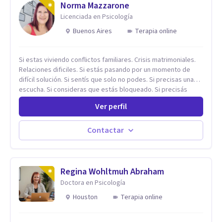
Norma Mazzarone
Licenciada en Psicología
Buenos Aires
Terapia online
Si estas viviendo conflictos familiares. Crisis matrimoniales.
Relaciones dificiles. Si estás pasando por un momento de
difícil solución. Si sentís que solo no podes. Si precisas una
escucha. Si consideras que estás bloqueado. Si precisás
comprensión. Si no logras definir proyectos, objetivos,
Ver perfil
sueños, deseos. Si pensás que lo que te pasa no es tan
grave, pero podría ayudar. Si estás en adicciones y tu
intención es hacer algo con lo que te está pasando. No dudes
Contactar
en comunicarte a fin de comenzar a resolver la situación que
está generando esa angustia.
Regina Wohltmuh Abraham
Doctora en Psicología
Houston
Terapia online