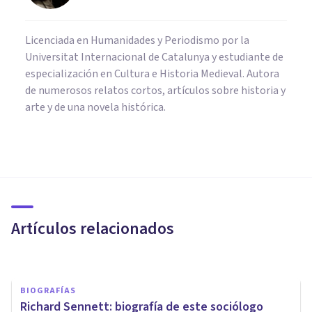
Licenciada en Humanidades y Periodismo por la
Universitat Internacional de Catalunya y estudiante de
especialización en Cultura e Historia Medieval. Autora
de numerosos relatos cortos, artículos sobre historia y
arte y de una novela histórica.
BIOGRAFÍAS
Franz Boas: biografía de este
influyente antropólogo
estadounidense
Artículos relacionados
Grecia Guzmán Martínez
BIOGRAFÍAS
Richard Sennett: biografía de este sociólogo