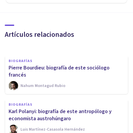
BIOGRAFÍAS
John Dewey: biografía de este
pionero del funcionalismo
Artículos relacionados
Alex Figueroba
BIOGRAFÍAS
Pierre Bourdieu: biografía de este sociólogo
francés
Nahum Montagud Rubio
BIOGRAFÍAS
Immanuel Kant: biografía de
BIOGRAFÍAS
este importante filósofo
Karl Polanyi: biografía de este antropólogo y
alemán
economista austrohúngaro
Luis Martínez-Casasola Hernández
Nahum Montagud Rubio