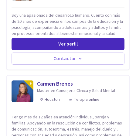
Soy una apasionada del desarrollo humano. Cuento con más
de 20 años de experiencia en los campos de la educación y la
psicología, acompañando a adolescentes y adultos y familias
en procesos orientados al bienestar emocional y la salud
mental. Mi visión es contribuir, a través de mi trabajo, a que
Ver perfil
las personas accedan a una vida más digna, plena y con
sentido. Considero que esto es posible cuando
desarrollamos una mayor conciencia de nuestro mundo
Contactar
interior y de la manera en que nuestras experiencias influyen
en nuestra forma de sentir, pensar y relacionarnos. Mi misión
es ofrecer un espacio de acompañamiento en salud mental
basado en la comprensión, la compasión y el respeto por el
Carmen Brenes
ritmo de cada persona. Integro conocimientos y herramientas
Master en Consejeria Clinica y Salud Mental
de la psicología con un enfoque informado en trauma para
Houston
Terapia online
ayudar a mis clientes a comprender sus conflictos internos,
fortalecer sus recursos personales, desarrollar nuevas
estrategias de afrontamiento y avanzar con mayor claridad,
Tengo mas de 12 años en atención individual, pareja y
resiliencia y bienestar. Creo profundamente en la
familias. Apoyando en la resolución de conflictos, problemas
autoconciencia como un camino fundamental para la
de comunicación, autoestima, estrés, manejo del duelo y
transformación personal y para construir una vida más
personas con ansiedad y depresión, así como problemas de