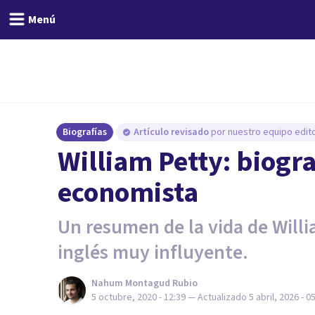
Menú
Biografías
Artículo revisado
por nuestro equipo edito
William Petty: biograf
economista
Un resumen de la vida de Will
inglés muy influyente.
Nahum Montagud Rubio
5 octubre, 2020 - 12:39
— Actualizado
5 abril, 2026 - 0