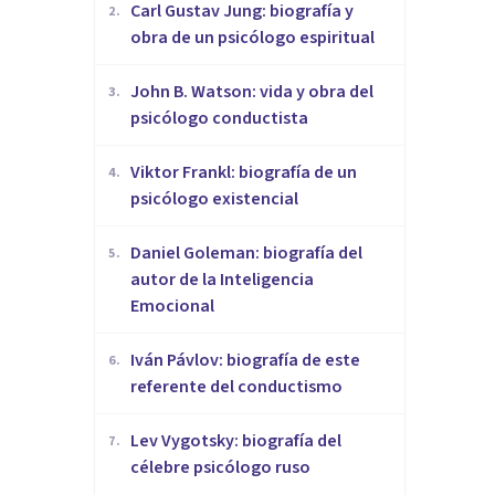
​Carl Gustav Jung: biografía y
2
.
obra de un psicólogo espiritual
John B. Watson: vida y obra del
3
.
psicólogo conductista
Viktor Frankl: biografía de un
4
.
psicólogo existencial
Daniel Goleman: biografía del
5
.
autor de la Inteligencia
Emocional
Iván Pávlov: biografía de este
6
.
referente del conductismo
Lev Vygotsky: biografía del
7
.
célebre psicólogo ruso