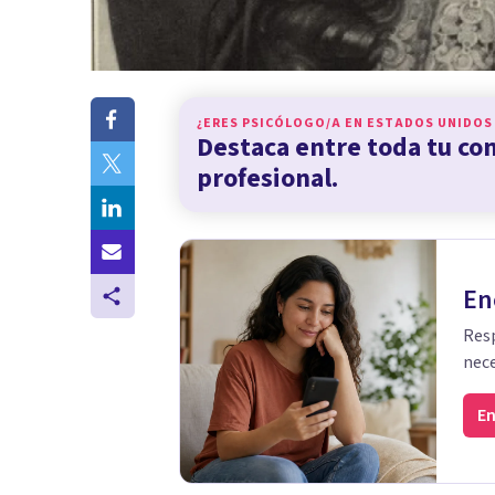
¿ERES PSICÓLOGO/A EN
ESTADOS UNIDOS
Destaca entre toda tu c
profesional.
En
Resp
nece
En