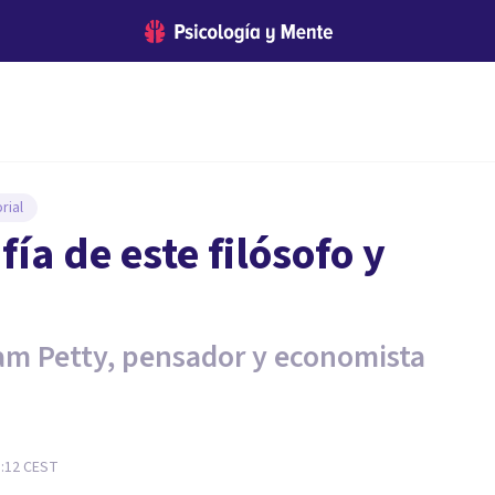
rial
ía de este filósofo y
iam Petty, pensador y economista
5:12
CEST