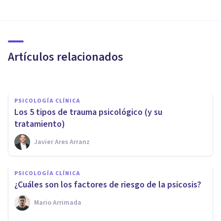
PSICOLOGÍA CLÍNICA
¿Cómo se generan los traumas
infantiles?
Artículos relacionados
Paloma Rey
PSICOLOGÍA CLÍNICA
Los 5 tipos de trauma psicológico (y su
tratamiento)
Javier Ares Arranz
PSICOLOGÍA CLÍNICA
PSICOLOGÍA CLÍNICA
Las 6 características de los
¿Cuáles son los factores de riesgo de la psicosis?
traumas de la infancia
Mario Arrimada
Nahum Montagud Rubio