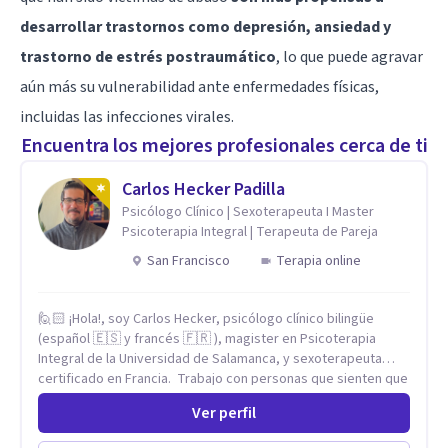
desarrollar trastornos como depresión, ansiedad y
trastorno de estrés postraumático
, lo que puede agravar
aún más su vulnerabilidad ante enfermedades físicas,
incluidas las infecciones virales.
Encuentra los mejores profesionales cerca de ti
Carlos Hecker Padilla
Psicólogo Clínico | Sexoterapeuta I Master
Psicoterapia Integral | Terapeuta de Pareja
San Francisco
Terapia online
🙋🏻 ¡Hola!, soy Carlos Hecker, psicólogo clínico bilingüe
(español 🇪🇸 y francés 🇫🇷 ), magister en Psicoterapia
Integral de la Universidad de Salamanca, y sexoterapeuta
certificado en Francia. Trabajo con personas que sienten que
algo en su vida dejó de calzar: ansiedad que se desborda,
Ver perfil
tristeza que no se va, duelos que se alargan, relaciones que
repiten el mismo patrón o preguntas en torno a la sexualidad