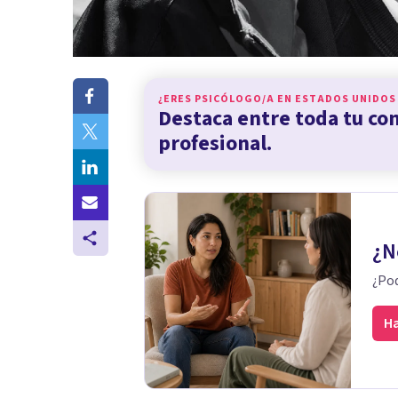
¿ERES PSICÓLOGO/A EN
ESTADOS UNIDOS
Destaca entre toda tu c
profesional.
¿N
¿Pod
Ha