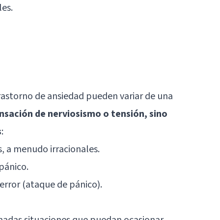
les.
trastorno de ansiedad pueden variar de una
nsación de nerviosismo o tensión, sino
s
:
, a menudo irracionales.
pánico.
error (ataque de pánico).
inadas situaciones que puedan ocasionar