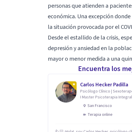
personas que atienden a pacientes
económica. Una excepción donde t
la situación provocada por el COV
Desde el estallido de la crisis, es
depresión y ansiedad en la pobla
mayor o menor medida a una quint
Encuentra los mej
Carlos Hecker Padilla
Psicólogo Clínico | Sexotera
I Master Psicoterapia Integral
Terapeuta de Pareja
San Francisco
Terapia online
🙋🏻 ¡Hola!, soy Carlos Hecker, psicólogo cl