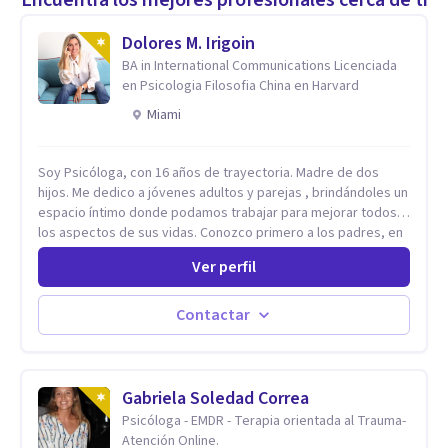
Dolores M. Irigoin
BA in International Communications Licenciada
en Psicologia Filosofia China en Harvard
Miami
Soy Psicóloga, con 16 años de trayectoria. Madre de dos
hijos. Me dedico a jóvenes adultos y parejas , brindándoles un
espacio íntimo donde podamos trabajar para mejorar todos
los aspectos de sus vidas. Conozco primero a los padres, en
el caso de niños u adolescentes, para luego seguir la terapia
Ver perfil
con sus hijos, apuntalándolos en su futuro personal,
universitario y profesional, siempre conteniendo
paralelamente a los padres y brindándoles un espacio de
Contactar
seguridad. Hago terapia de pareja y adultos con método
integrativo. Más información en: intherapy.today
Gabriela Soledad Correa
Psicóloga - EMDR - Terapia orientada al Trauma-
Atención Online.