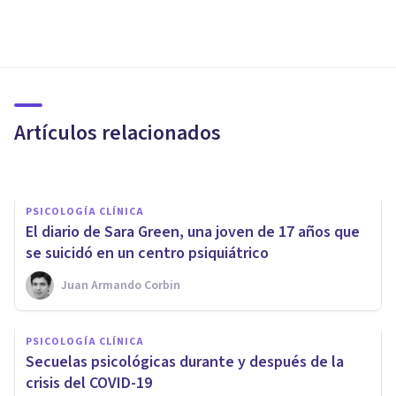
PSICOLOGÍA CLÍNICA
​Tricotilomanía: la extraña
obsesión de arrancarse el pelo
Artículos relacionados
Juan Armando Corbin
PSICOLOGÍA CLÍNICA
​El diario de Sara Green, una joven de 17 años que
se suicidó en un centro psiquiátrico
Juan Armando Corbin
PSICOLOGÍA CLÍNICA
Trastorno de Ansiedad
PSICOLOGÍA CLÍNICA
Generalizada: síntomas,
Secuelas psicológicas durante y después de la
causas y tratamiento
crisis del COVID-19