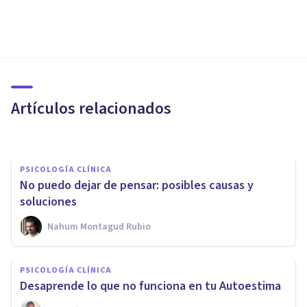
PSICOLOGÍA CLÍNICA
Cómo tener un autodiálogo
positivo con nosotros mismos
Artículos relacionados
Javier Ares Arranz
PSICOLOGÍA CLÍNICA
No puedo dejar de pensar: posibles causas y
soluciones
Nahum Montagud Rubio
PSICOLOGÍA CLÍNICA
PSICOLOGÍA CLÍNICA
Los 4 pilares de la autoestima
Desaprende lo que no funciona en tu Autoestima
(y consejos para mejorarla)