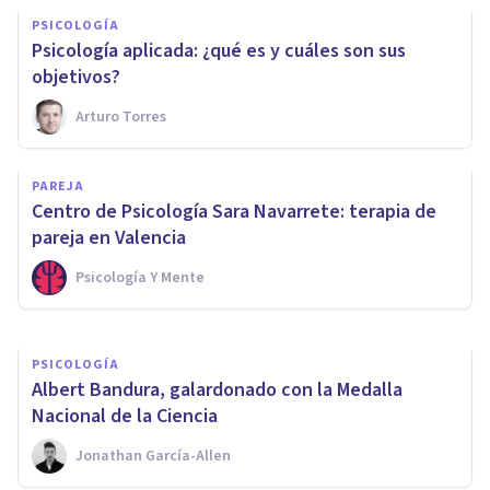
PSICOLOGÍA
​Psicología aplicada: ¿qué es y cuáles son sus
objetivos?
Arturo Torres
PSICOLOGÍA CLÍNICA
PAREJA
​Los 7 mejores Másters en
Centro de Psicología Sara Navarrete: terapia de
terapia psicológica
pareja en Valencia
Psicología Y Mente
Psicología Y Mente
PSICOLOGÍA
​Albert Bandura, galardonado con la Medalla
Nacional de la Ciencia
Jonathan García-Allen