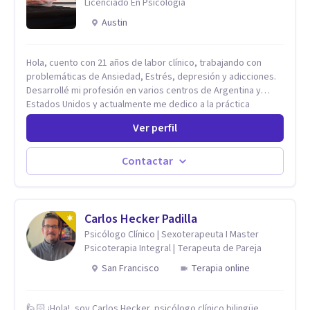
Licenciado En Psicología
Austin
Hola, cuento con 21 años de labor clínico, trabajando con
problemáticas de Ansiedad, Estrés, depresión y adicciones.
Desarrollé mi profesión en varios centros de Argentina y
Estados Unidos y actualmente me dedico a la práctica
privada. Utilizo terapias cognitivas conductuales basadas en
Ver perfil
evidencia científica con comprobados resultados. Los
objetivos terapéuticos están centrados en brindar
herramientas concretas para el cambio, que permitan
Contactar
desarrollar nuevas habilidades y estrategias basadas en la
salud y calidad de vida.
Carlos Hecker Padilla
Psicólogo Clínico | Sexoterapeuta I Master
Psicoterapia Integral | Terapeuta de Pareja
San Francisco
Terapia online
🙋🏻 ¡Hola!, soy Carlos Hecker, psicólogo clínico bilingüe