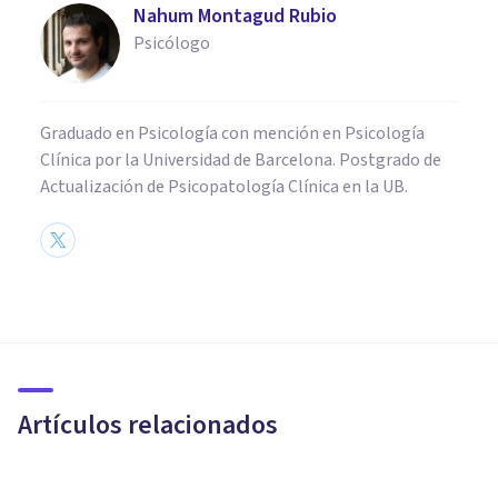
Nahum Montagud Rubio
Psicólogo
Graduado en Psicología con mención en Psicología
Clínica por la Universidad de Barcelona. Postgrado de
Actualización de Psicopatología Clínica en la UB.
PSICOLOGÍA CLÍNICA
Terapia de duelo: ayuda
psicológica para afrontar el
adiós
Artículos relacionados
Bertrand Regader