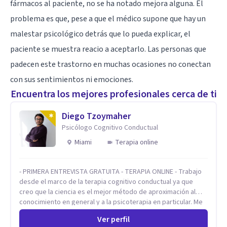
fármacos al paciente, no se ha notado mejora alguna. El
problema es que, pese a que el médico supone que hay un
malestar psicológico detrás que lo pueda explicar, el
paciente se muestra reacio a aceptarlo. Las personas que
padecen este trastorno en muchas ocasiones no conectan
con sus sentimientos ni emociones.
Encuentra los mejores profesionales cerca de ti
Diego Tzoymaher
Psicólogo Cognitivo Conductual
Miami
Terapia online
- PRIMERA ENTREVISTA GRATUITA - TERAPIA ONLINE - Trabajo
desde el marco de la terapia cognitivo conductual ya que
creo que la ciencia es el mejor método de aproximación al
conocimiento en general y a la psicoterapia en particular. Me
interesan los procesos de cambio conductual por los que una
Ver perfil
persona pueda alcanzar sus objetivos, transitando,