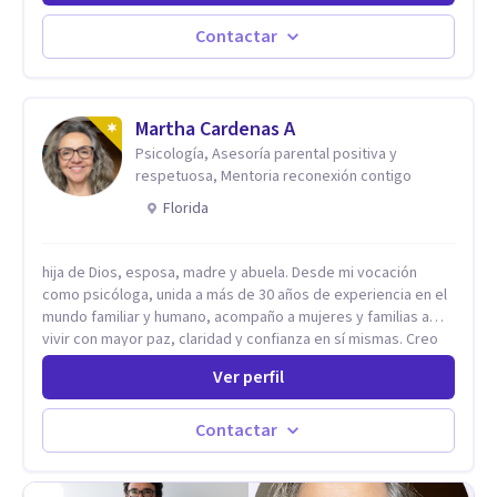
aceptando y modificando sus patrones cognitivos y
emocionales. Abordo patologías específicas como trastornos
Contactar
de ansiedad y del ánimo, y también crisis vitales y procesos
de crecimiento personal.
Martha Cardenas A
Psicología, Asesoría parental positiva y
respetuosa, Mentoria reconexión contigo
Florida
hija de Dios, esposa, madre y abuela. Desde mi vocación
como psicóloga, unida a más de 30 años de experiencia en el
mundo familiar y humano, acompaño a mujeres y familias a
vivir con mayor paz, claridad y confianza en sí mismas. Creo
profundamente que la vida está hecha de etapas, y que cada
Ver perfil
ciclo —personal, emocional, espiritual y familiar— trae
oportunidades de crecimiento. Por eso utilizo una
combinación de psicología positiva, enfoque humanista,
Contactar
herramientas contemporáneas de bienestar mental y
espiritualidad, para que puedas recorrer tu propio camino
sintiéndote sostenida, acompañada y más segura de quién