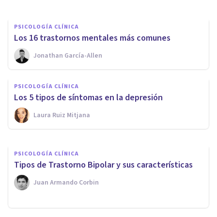
PSICOLOGÍA CLÍNICA
Los 16 trastornos mentales más comunes
Jonathan García-Allen
PSICOLOGÍA CLÍNICA
Terrores nocturnos en adultos:
PSICOLOGÍA CLÍNICA
síntomas, causas y tratamiento
Los 5 tipos de síntomas en la depresión
Laura Ruiz Mitjana
Nahum Montagud Rubio
PSICOLOGÍA CLÍNICA
​Tipos de Trastorno Bipolar y sus características
Juan Armando Corbin