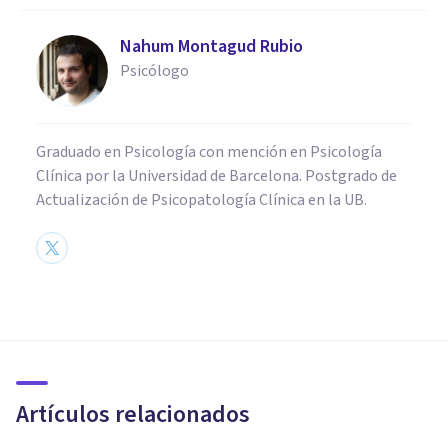
Nahum Montagud Rubio
Psicólogo
Graduado en Psicología con mención en Psicología
Clínica por la Universidad de Barcelona. Postgrado de
Actualización de Psicopatología Clínica en la UB.
PSICOLOGÍA CLÍNICA
La teoría interpersonal de la
depresión de Gotlib
Artículos relacionados
Laura Ruiz Mitjana