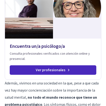
eres. Mi misión es ayudarte a ordenar tu mundo interior, sanar
lo que aún pesa, fortalecer tu autoestima, transformar la
relación contigo misma y con quienes amas, y enseñarte
herramientas prácticas para navegar la vida familiar con amor,
límites sanos, serenidad y propósito. Trabajo desde una
mirada integral donde la mente, las emociones, la historia
familiar y la fe se encuentran para crear procesos
terapéuticos transformadores, cálidos y profundamente
humanos. Te acompaño a encontrar claridad, paz y propósito
Encuentra un/a psicólogo/a
en cada etapa de tu vida.
Consulta profesionales verificados con atención online y
presencial.
Ver profesionales
Además, vivimos en una sociedad en la que, pese a que cada
vez hay mayor concienciación sobre la importancia de la
salud mental,
no todo el mundo reconoce que tiene un
problema psicológico
. Los síntomas físicos, como el dolor