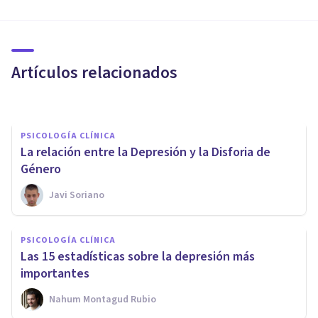
PSICOLOGÍA CLÍNICA
¿Se puede morir de depresión?
Artículos relacionados
Nahum Montagud Rubio
PSICOLOGÍA CLÍNICA
La relación entre la Depresión y la Disforia de
Género
Javi Soriano
PSICOLOGÍA CLÍNICA
PSICOLOGÍA CLÍNICA
Las 15 estadísticas sobre la depresión más
¿Por qué nos deprimidos?
importantes
Nahum Montagud Rubio
Cribecca