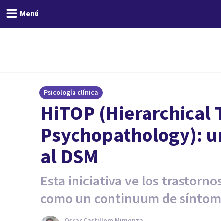
Menú
Psicología clínica
HiTOP (Hierarchical
Psychopathology): un
al DSM
Esta iniciativa ve los trastorn
como un continuum de síntom
Oscar Castillero Mimenza