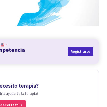
?
ompetencia
Registrarse
ecesito terapia?
ría ayudarte la terapia?
cer el test