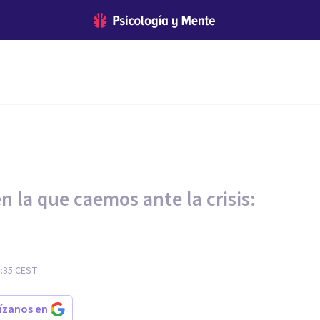
en la que caemos ante la crisis:
5:35
CEST
rízanos en