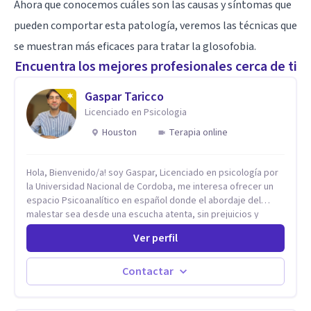
Ahora que conocemos cuáles son las causas y síntomas que
pueden comportar esta patología, veremos las técnicas que
se muestran más eficaces para tratar la glosofobia.
Encuentra los mejores profesionales cerca de ti
Gaspar Taricco
Licenciado en Psicologia
Houston
Terapia online
Hola, Bienvenido/a! soy Gaspar, Licenciado en psicología por
la Universidad Nacional de Cordoba, me interesa ofrecer un
espacio Psicoanalítico en español donde el abordaje del
malestar sea desde una escucha atenta, sin prejuicios y
rescatando lo singular de cada caso, sin caer en etiquetas.
Ver perfil
Considero que todas las personas en algún momento pueden
sufrir y cada una por cuestiones particulares, es en mi
espacio donde se le dará un lugar a esas cuestiones
Contactar
singulares de cada uno, para luego generar cambios. Soy una
persona en constante formación, actualmente curso