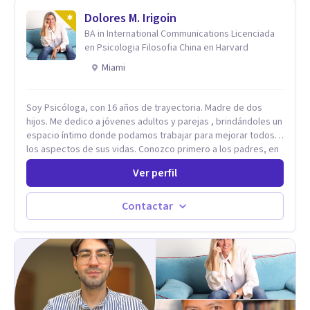
seminarios, una especialización en psicoanálisis y también
investigo. Siempre en la búsqueda de ser un mejor
Dolores M. Irigoin
profesional.
BA in International Communications Licenciada
en Psicologia Filosofia China en Harvard
Miami
Soy Psicóloga, con 16 años de trayectoria. Madre de dos
hijos. Me dedico a jóvenes adultos y parejas , brindándoles un
espacio íntimo donde podamos trabajar para mejorar todos
los aspectos de sus vidas. Conozco primero a los padres, en
el caso de niños u adolescentes, para luego seguir la terapia
Ver perfil
con sus hijos, apuntalándolos en su futuro personal,
universitario y profesional, siempre conteniendo
paralelamente a los padres y brindándoles un espacio de
Contactar
seguridad. Hago terapia de pareja y adultos con método
integrativo. Más información en: intherapy.today