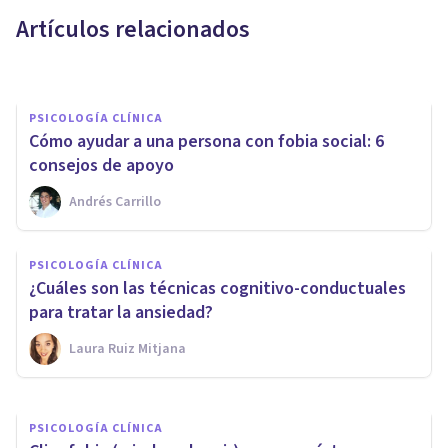
superarla?
Artículos relacionados
Jonathan García-Allen
PSICOLOGÍA CLÍNICA
Cómo ayudar a una persona con fobia social: 6
consejos de apoyo
Andrés Carrillo
PSICOLOGÍA CLÍNICA
¿Cómo se interviene en la
PSICOLOGÍA CLÍNICA
fobia a los perros en
¿Cuáles son las técnicas cognitivo-conductuales
psicoterapia?
para tratar la ansiedad?
Laura Ruiz Mitjana
Centro Psicológico Cepsim
PSICOLOGÍA CLÍNICA