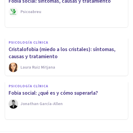
Fobia social: síntomas, causas y tratamiento
fobia social más importantes
Psicoabreu
Joaquín Mateu-Mollá
PSICOLOGÍA CLÍNICA
Cristalofobia (miedo a los cristales): síntomas,
causas y tratamiento
Laura Ruiz Mitjana
PSICOLOGÍA CLÍNICA
Fobia social: ¿qué es y cómo superarla?
Jonathan García-Allen