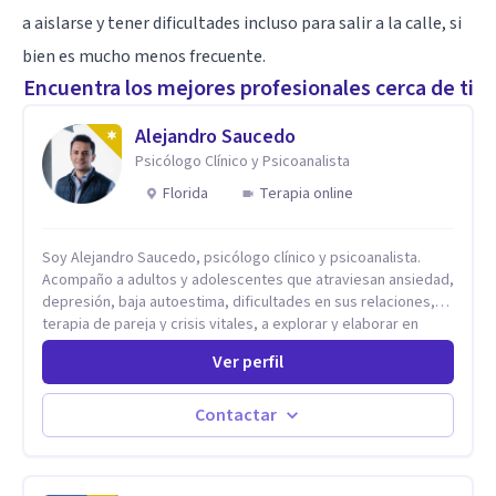
a aislarse y tener dificultades incluso para salir a la calle, si
bien es mucho menos frecuente.
Encuentra los mejores profesionales cerca de ti
Alejandro Saucedo
Psicólogo Clínico y Psicoanalista
Florida
Terapia online
Soy Alejandro Saucedo, psicólogo clínico y psicoanalista.
Acompaño a adultos y adolescentes que atraviesan ansiedad,
depresión, baja autoestima, dificultades en sus relaciones,
terapia de pareja y crisis vitales, a explorar y elaborar en
profundidad los conflictos internos que generan malestar en
Ver perfil
su presente. A través del proceso psicoanalítico de
autoconocimiento y análisis, es posible acceder a las
historias personales, elaborar las experiencias del pasado y
Contactar
resignificarlas, liberando su influencia para construir un futuro
con mayor libertad y autenticidad. La terapia psicoanalítica
crea un espacio de verbalización libre y sin filtros. A través de