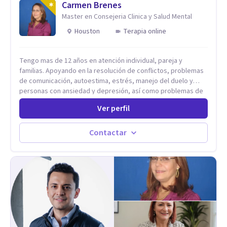
esta conversación abierta y del trabajo analítico conjunto, se
Carmen Brenes
exploran las vivencias que aún condicionan el presente, se les
Master en Consejeria Clinica y Salud Mental
otorga un nuevo sentido y se transforma su impacto
Houston
Terapia online
emocional. De esta forma, los pacientes logran mayor
claridad sobre sí mismos, reducen significativamente su
sufrimiento y alcanzan cambios profundos y duraderos en su
Tengo mas de 12 años en atención individual, pareja y
vida y relaciones personales.
familias. Apoyando en la resolución de conflictos, problemas
de comunicación, autoestima, estrés, manejo del duelo y
personas con ansiedad y depresión, así como problemas de
conducta y comportamiento. Desarrollo de personas
Ver perfil
maximizando su potencial y elevando su desempeño.
Estableciendo metas a corto y largo plazo, es vital para la
vida de cada uno tener su propia vision.
Contactar