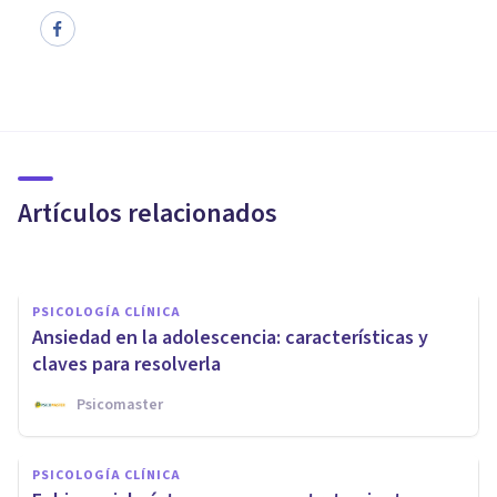
PSICOLOGÍA CLÍNICA
Fobia a los perros (cinofobia):
causas, síntomas y tratamiento
Artículos relacionados
Juan Armando Corbin
PSICOLOGÍA CLÍNICA
Ansiedad en la adolescencia: características y
claves para resolverla
Psicomaster
PSICOLOGÍA CLÍNICA
PSICOLOGÍA CLÍNICA
Las 7 comorbilidades de la