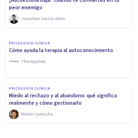
​¿Autoestima baja? Cuando te conviertes en tu
hacerla
peor enemigo
Jonathan García-Allen
Ayrton Reyes Guerrero
PSICOLOGÍA CLÍNICA
Cómo ayuda la terapia al autoconocimiento
Therapyside
PSICOLOGÍA CLÍNICA
Miedo al rechazo y al abandono: qué significa
realmente y cómo gestionarlo
Rubén Camacho