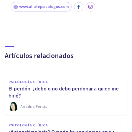
www.aliatepsicologos.com
PSICOLOGÍA CLÍNICA
Síndrome de Blancanieves:
"espejito, espejito..."
Artículos relacionados
Jonathan García-Allen
PSICOLOGÍA CLÍNICA
El perdón: ¿debo o no debo perdonar a quien me
hirió?
Ariadna Ferràs
PSICOLOGÍA CLÍNICA
Dieta mental: qué es, cuáles
PSICOLOGÍA CLÍNICA
son sus beneficios, y cómo