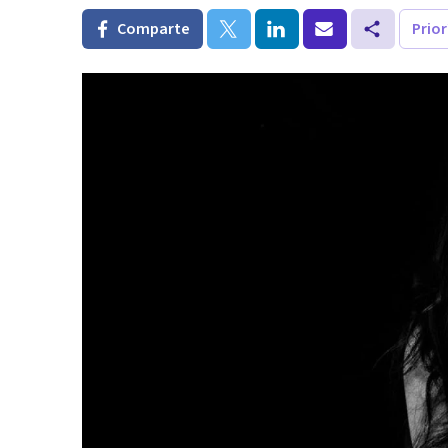
Comparte
Prio