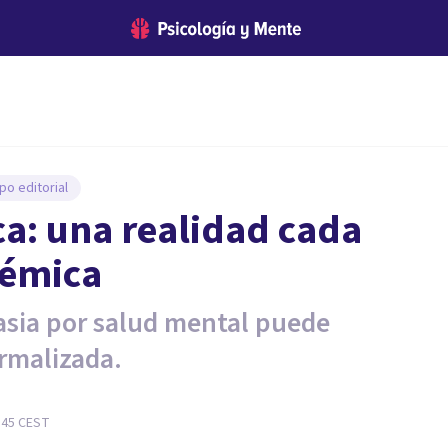
po editorial
ca: una realidad cada
lémica
asia por salud mental puede
rmalizada.
:45
CEST