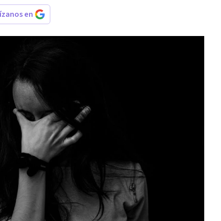
rízanos en