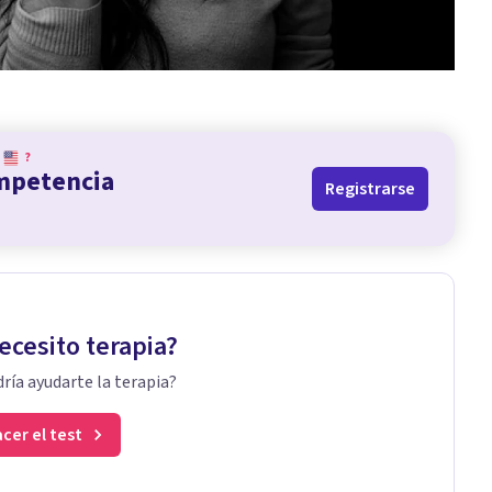
?
ompetencia
Registrarse
ecesito terapia?
ría ayudarte la terapia?
cer el test