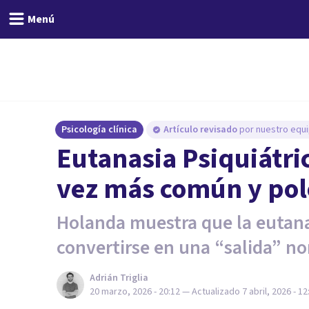
Menú
Psicología clínica
Artículo revisado
por nuestro equi
Eutanasia Psiquiátri
vez más común y po
Holanda muestra que la eutan
convertirse en una “salida” no
Adrián Triglia
20 marzo, 2026 - 20:12
— Actualizado
7 abril, 2026 - 12