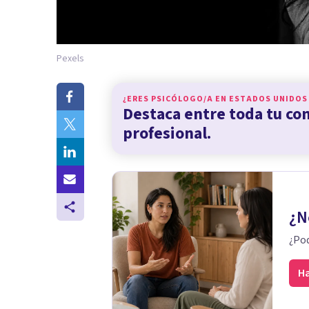
Pexels
¿ERES PSICÓLOGO/A EN
ESTADOS UNIDOS
Destaca entre toda tu c
profesional.
¿N
¿Pod
Ha