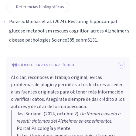
Referencias bibliográficas
Paras S. Minhas et al. (2024). Restoring hippocampal
glucose metabolism rescues cognition across Alzheimer’s
disease pathologies.Science385,eabm6131.
CÓMO CITAR ESTE ARTÍCULO
Al citar, reconoces el trabajo original, evitas
problemas de plagio y permites a tus lectores acceder
a las fuentes originales para obtener más información
o verificar datos. Asegúrate siempre de dar crédito a los
autores y de citar de forma adecuada.
Javi Soriano
. (
2024, octubre 2
).
Un fármaco ayuda a
revertir síntomas del Alzheimer en experimentos
.
Portal Psicología y Mente.
https://psicologiaymente.com/clinica/farmaco-