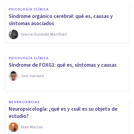
Las 3 diferencias entre la
PSICOLOGÍA CLÍNICA
neuropsicología y la
Síndrome orgánico cerebral: qué es, causas y
psicobiología
síntomas asociados
Grecia Guzmán Martínez
Samuel Antonio Sánchez Amador
PSICOLOGÍA CLÍNICA
Síndrome de FOXG1: qué es, síntomas y causas
Javi Soriano
NEUROCIENCIAS
Neuropsicología: ¿qué es y cuál es su objeto de
estudio?
Alan Macías