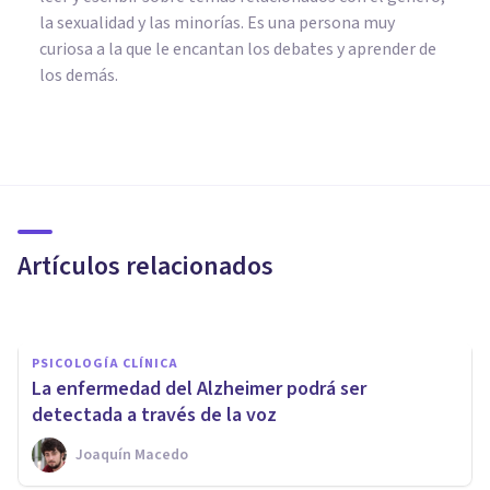
la sexualidad y las minorías. Es una persona muy
curiosa a la que le encantan los debates y aprender de
los demás.
PSICOLOGÍA CLÍNICA
Neuropsicología clínica:
definición, qué estudia y
objetivos
Artículos relacionados
Nahum Montagud Rubio
PSICOLOGÍA CLÍNICA
La enfermedad del Alzheimer podrá ser
detectada a través de la voz
Joaquín Macedo
NEUROCIENCIAS