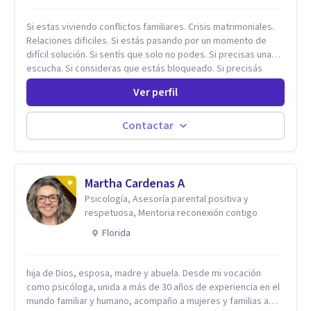
Si estas viviendo conflictos familiares. Crisis matrimoniales.
Relaciones dificiles. Si estás pasando por un momento de
difícil solución. Si sentís que solo no podes. Si precisas una
escucha. Si consideras que estás bloqueado. Si precisás
comprensión. Si no logras definir proyectos, objetivos,
Ver perfil
sueños, deseos. Si pensás que lo que te pasa no es tan
grave, pero podría ayudar. Si estás en adicciones y tu
intención es hacer algo con lo que te está pasando. No dudes
Contactar
en comunicarte a fin de comenzar a resolver la situación que
está generando esa angustia.
Martha Cardenas A
Psicología, Asesoría parental positiva y
respetuosa, Mentoria reconexión contigo
Florida
hija de Dios, esposa, madre y abuela. Desde mi vocación
como psicóloga, unida a más de 30 años de experiencia en el
mundo familiar y humano, acompaño a mujeres y familias a