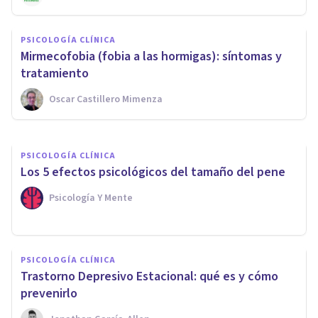
PSICOLOGÍA CLÍNICA
PSICOLOGÍA CLÍNICA
Complejo de Adonis: causas,
Mirmecofobia (fobia a las hormigas): síntomas y
síntomas y tratamiento
tratamiento
Oscar Castillero Mimenza
Jonathan García-Allen
PSICOLOGÍA CLÍNICA
Los 5 efectos psicológicos del tamaño del pene
Psicología Y Mente
PSICOLOGÍA CLÍNICA
​Trastorno Depresivo Estacional: qué es y cómo
prevenirlo