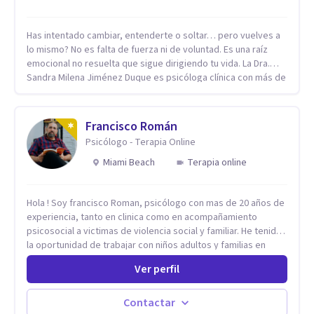
Has intentado cambiar, entenderte o soltar… pero vuelves a
lo mismo? No es falta de fuerza ni de voluntad. Es una raíz
emocional no resuelta que sigue dirigiendo tu vida. La Dra.
Sandra Milena Jiménez Duque es psicóloga clínica con más de
10 años de experiencia, reconocida como una de las
profesionales más destacadas en el abordaje profundo de la
ansiedad, la baja autoestima, la dependencia emocional y los
Francisco Román
conflictos de pareja. Ha trabajado con pacientes en
Psicólogo - Terapia Online
diferentes países, acompañando procesos complejos. Su
enfoque terapéutico se diferencia por una premisa clara: no
Miami Beach
Terapia online
trabaja el síntoma, trabaja la raíz que lo origina. Su
metodología interviene en tres niveles: regulación del
Hola ! Soy francisco Roman, psicólogo con mas de 20 años de
sistema emocional, reprocesamiento de heridas de la
experiencia, tanto en clinica como en acompañamiento
infancia y reestructuración cognitiva profunda, permitiendo
psicosocial a victimas de violencia social y familiar. He tenido
transformar patrones, emociones y decisiones desde su
la oportunidad de trabajar con niños adultos y familias en
origen. Si buscas un proceso superficial, este no es el lugar.
todos los espacios y esto me ha dado un una variedad de
Pero si estás listo(a) para comprender, sanar y transformar la
Ver perfil
aprendizajes que ahora pongo a tu disposicion. En la
raíz de lo que te ocurre, la Dra. Sandra Milena Jiménez Duque
actualidad puedo atenderte de manera presencial y/o virtual,
es una de las mejores opciones para acompañarte. Porque
de lunes a sabado. el costo de cada sesión lo acordamos en
cuando sanas tu mundo interno, cambias tu forma de pensar,
Contactar