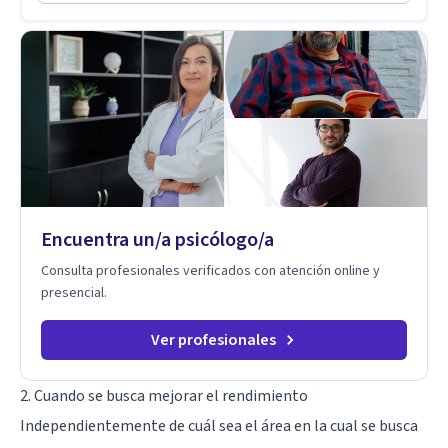
el primer contacto
de elegir y de vivir.
Encuentra un/a psicólogo/a
Consulta profesionales verificados con atención online y
presencial.
Ver profesionales
2. Cuando se busca mejorar el rendimiento
Independientemente de cuál sea el área en la cual se busca