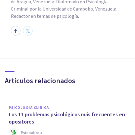
de Aragua, Venezuela. Diplomado en Psicología
Criminal por la Universidad de Carabobo, Venezuela.
Redactor en temas de psicología.
PSICOLOGÍA CLÍNICA
La Terapia Bioenergética de
Alexander Lowen
Artículos relacionados
Alex Figueroba
PSICOLOGÍA CLÍNICA
Los 11 problemas psicológicos más frecuentes en
opositores
Psicoabreu