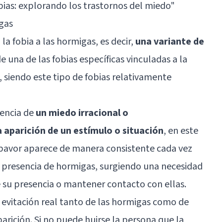
bias: explorando los trastornos del miedo
"
igas
a fobia a las hormigas, es decir,
una variante de
de una de las fobias específicas vinculadas a la
, siendo este tipo de fobias relativamente
tencia de
un miedo irracional o
 aparición de un estímulo o situación
, en este
 pavor aparece de manera consistente cada vez
a presencia de hormigas, surgiendo una necesidad
e su presencia o mantener contacto con ellas.
a evitación real tanto de las hormigas como de
arición. Si no puede huirse la persona que la