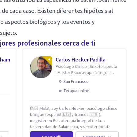
e cada caso. Existen diferentes hipótesis al
o aspectos biológicos y los eventos y
sujeto.
ores profesionales cerca de ti
aham
Carlos Hecker Padilla
Psicólogo Clínico | Sexoterapeuta
I Master Psicoterapia Integral |
Terapeuta de Pareja
San Francisco
Terapia online
🙋🏻 ¡Hola!, soy Carlos Hecker, psicólogo clínico
bilingüe (español 🇪🇸 y francés 🇫🇷 ),
magister en Psicoterapia Integral de la
tan
Universidad de Salamanca, y sexoterapeuta
cidas
certificado en Francia. Trabajo con personas