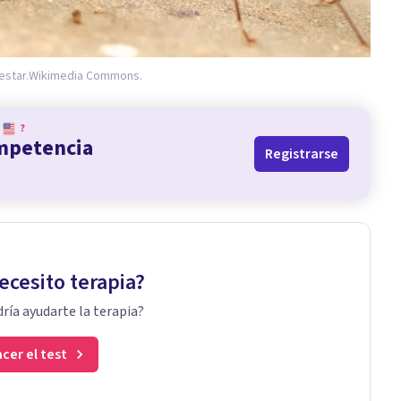
estar.
Wikimedia Commons.
?
ompetencia
Registrarse
ecesito terapia?
ría ayudarte la terapia?
cer el test