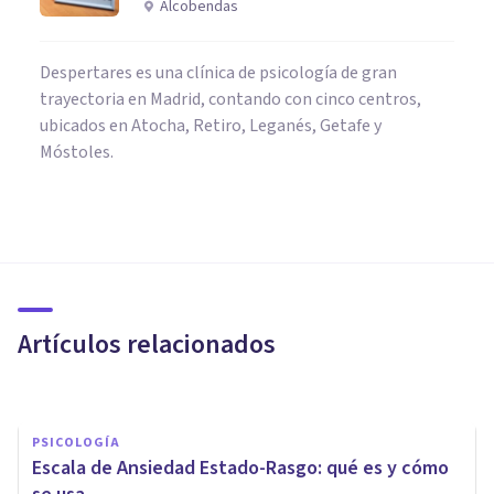
Alcobendas
Despertares es una clínica de psicología de gran
trayectoria en Madrid, contando con cinco centros,
ubicados en Atocha, Retiro, Leganés, Getafe y
Móstoles.
PSICOLOGÍA CLÍNICA
¿Puede la ansiedad provocar
dolores musculares?
Artículos relacionados
Nahum Montagud Rubio
PSICOLOGÍA
Escala de Ansiedad Estado-Rasgo: qué es y cómo