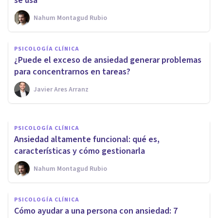
se usa
Nahum Montagud Rubio
PSICOLOGÍA CLÍNICA
PSICOLOGÍA CLÍNICA
Ansiedad nocturna: causas y
¿Puede el exceso de ansiedad generar problemas
10 claves para superarla
para concentrarnos en tareas?
Javier Ares Arranz
Juan Armando Corbin
PSICOLOGÍA CLÍNICA
Ansiedad altamente funcional: qué es,
características y cómo gestionarla
Nahum Montagud Rubio
PSICOLOGÍA CLÍNICA
Cómo ayudar a una persona con ansiedad: 7