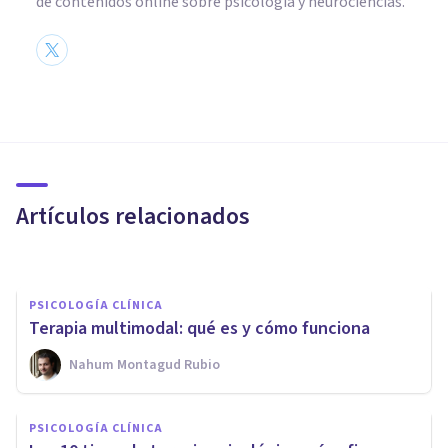
de contenidos online sobre psicología y neurociencias.
PSICOLOGÍA CLÍNICA
Terapia ocupacional: tipos y
utilización en Psicología
Artículos relacionados
Oscar Castillero Mimenza
PSICOLOGÍA CLÍNICA
Terapia multimodal: qué es y cómo funciona
Nahum Montagud Rubio
PSICOLOGÍA CLÍNICA
Ventajas y desventajas de la
PSICOLOGÍA CLÍNICA