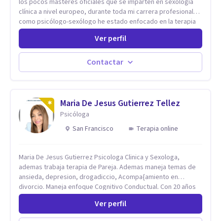
los pocos masteres oficiales que se imparten en sexología
clínica a nivel europeo, durante toda mi carrera profesional
como psicólogo-sexólogo he estado enfocado en la terapia
sexual desde una perspectiva multidisciplinar BIO-PSICO-
Ver perfil
SOCIAL ya que aunque las bases de mi trabajo son
psicológicas, si no se tienen en consideración otros factores
la terapia puede no funcionar al tener una visión demasiado
Contactar
simplista, excluyendo de antemano otros factores que
pueden influir. Mi intención es ayudar para conseguir una
mejora global de tu sexualidad, considerando cada caso
como algo particular e intentando adaptarme a tu situación
Maria De Jesus Gutierrez Tellez
personal concreta. En especial mi ámbito de trabajo es la
Psicóloga
disfunción eréctil, la eyaculación precoz y la falta de deseo
San Francisco
Terapia online
tanto en mujeres como en hombres. La sexualidad es de
enorme importancia tanto para el bienestar físico y mental
como a nivel personal para una buena autoestima y una
Maria De Jesus Gutierrez Psicologa Clinica y Sexologa,
relación saludable de pareja.
ademas trabaja terapia de Pareja. Ademas maneja temas de
ansieda, depresion, drogadiccio, Acompa{amiento en
divorcio. Maneja enfoque Cognitivo Conductual. Con 20 años
de experiencia, constantemente capacitandose en las
Ver perfil
diferntes areas de la Salud Mental.