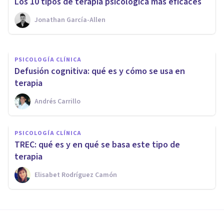
Terapia Cognitivo-Conductual
Los 10 tipos de terapia psicológica más eficaces
Jonathan García-Allen
Oscar Castillero Mimenza
PSICOLOGÍA CLÍNICA
Defusión cognitiva: qué es y cómo se usa en
terapia
Andrés Carrillo
PSICOLOGÍA CLÍNICA
TREC: qué es y en qué se basa este tipo de
terapia
Elisabet Rodríguez Camón