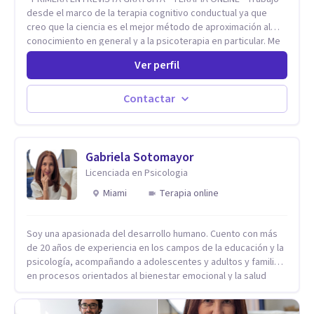
desde el marco de la terapia cognitivo conductual ya que
creo que la ciencia es el mejor método de aproximación al
conocimiento en general y a la psicoterapia en particular. Me
interesan los procesos de cambio conductual por los que una
Ver perfil
persona pueda alcanzar sus objetivos, transitando,
aceptando y modificando sus patrones cognitivos y
emocionales. Abordo patologías específicas como trastornos
Contactar
de ansiedad y del ánimo, y también crisis vitales y procesos
de crecimiento personal.
Gabriela Sotomayor
Licenciada en Psicologia
Miami
Terapia online
Soy una apasionada del desarrollo humano. Cuento con más
de 20 años de experiencia en los campos de la educación y la
psicología, acompañando a adolescentes y adultos y familias
en procesos orientados al bienestar emocional y la salud
mental. Mi visión es contribuir, a través de mi trabajo, a que
las personas accedan a una vida más digna, plena y con