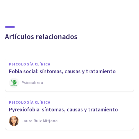
PSICOLOGÍA CLÍNICA
Las 15 fobias más raras que
existen
Artículos relacionados
Jonathan García-Allen
PSICOLOGÍA CLÍNICA
Fobia social: síntomas, causas y tratamiento
Psicoabreu
PSICOLOGÍA CLÍNICA
Dermatofagia: síntomas,
PSICOLOGÍA CLÍNICA
causas y tratamiento
Pyrexiofobia: síntomas, causas y tratamiento
Laura Ruiz Mitjana
Laura Ruiz Mitjana