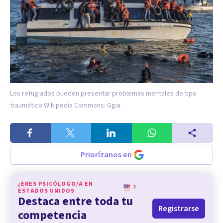
Los refugiados pueden presentar problemas mentales de tipo
traumático.
Wikipedia Commons: Ggia.
Priorízanos en
¿ERES PSICÓLOGO/A EN
?
ESTADOS UNIDOS
Destaca entre toda tu
Registrarse
competencia