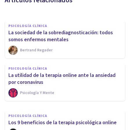
Artículos relacionados
Joaquín Mateu-Mollá
PSICOLOGÍA CLÍNICA
La sociedad de la sobrediagnosticación: todos
somos enfermos mentales
Bertrand Regader
PSICOLOGÍA CLÍNICA
PSICOLOGÍA CLÍNICA
Intervención Asistida con
La utilidad de la terapia online ante la ansiedad
Animales: una terapia especial
por coronavirus
Psicología Y Mente
Sandra Marín
PSICOLOGÍA CLÍNICA
​Los 9 beneficios de la terapia psicológica online