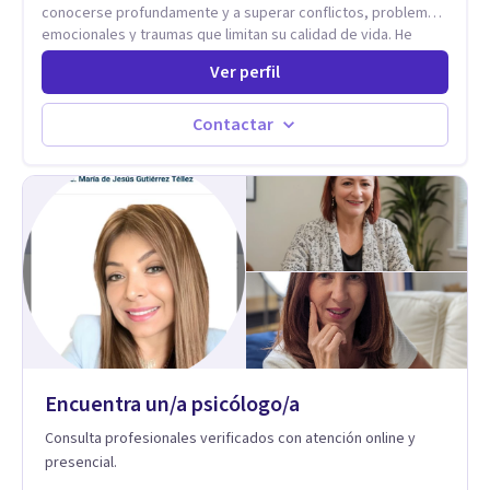
conocerse profundamente y a superar conflictos, problemas
emocionales y traumas que limitan su calidad de vida. He
trabajado en reconocidas instituciones como el Hospital
Ver perfil
Psiquiátrico San Rafael, Instituto Psiquiátrico MENDAO, San
Bernardino, Hospital Psiquiátrico Infantil y el Centro de
Integración Juvenil. Además, tuve el privilegio de colaborar
Contactar
en comunidades como Olivar del Conde y Xochimilco, lo que
me permitió conocer diversas realidades y necesidades.
Encuentra un/a psicólogo/a
Consulta profesionales verificados con atención online y
presencial.