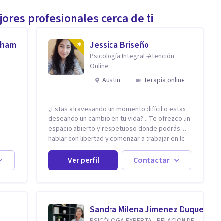
ores profesionales cerca de ti
aham
Jessica Briseño
Psicología Integral -Atención
Online
Austin
Terapia online
¿Estas atravesando un momento difícil o estas
deseando un cambio en tu vida?... Te ofrezco un
espacio abierto y respetuoso donde podrás
hablar con libertad y comenzar a trabajar en lo
que hoy te preocupa. Me especializo en
tan
Trastornos de Ansiedad y a lo largo de mi
Ver perfil
Contactar
cidas
experiencia profesional he acompañado a
 San
muchas Familias y Parejas con distintas
problemáticas como el manejo del estrés,
l
Autoestima, Gestión de la Ira, Depresión, Retos
e el
en la Crianza, Codependencia, Celos, entre
Sandra Milena Jimenez Duque
omo
otros. Cuento con más de 12 años de
PSICÓLOGA EXPERTA - RELACION DE