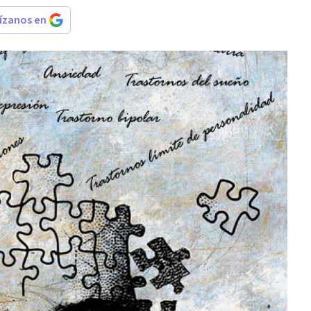
rízanos en