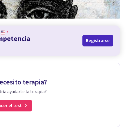
?
ompetencia
Registrarse
ecesito terapia?
ría ayudarte la terapia?
cer el test