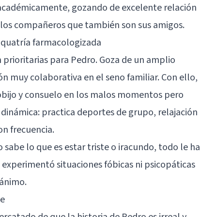
 académicamente, gozando de excelente relación
 los compañeros que también son sus amigos.
siquatría farmacologizada
n prioritarias para Pedro. Goza de un amplio
n muy colaborativa en el seno familiar. Con ello,
cobijo y consuelo en los malos momentos pero
 dinámica: practica deportes de grupo, relajación
on frecuencia.
sabe lo que es estar triste o iracundo, todo le ha
ás experimentó
situaciones fóbicas
ni
psicopáticas
 ánimo.
te
rcatado de que la historia de Pedro es irreal y