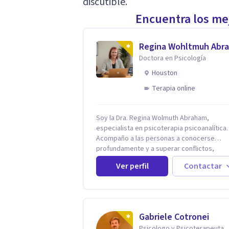
discutible.
Encuentra los mej
Regina Wohltmuh Abr
Doctora en Psicología
Houston
Terapia online
Soy la Dra. Regina Wolmuth Abraham,
especialista en psicoterapia psicoanalítica.
Acompaño a las personas a conocerse
profundamente y a superar conflictos,
problemas emocionales y traumas que limi
Ver perfil
Contactar
su calidad de vida. He trabajado en recono
instituciones como el Hospital Psiquiátrico
Rafael, Instituto Psiquiátrico MENDAO, San
Bernardino, Hospital Psiquiátrico Infantil y e
Centro de Integración Juvenil. Además, tuv
Gabriele Cotronei
privilegio de colaborar en comunidades c
Psicologo y Psicoterapeuta