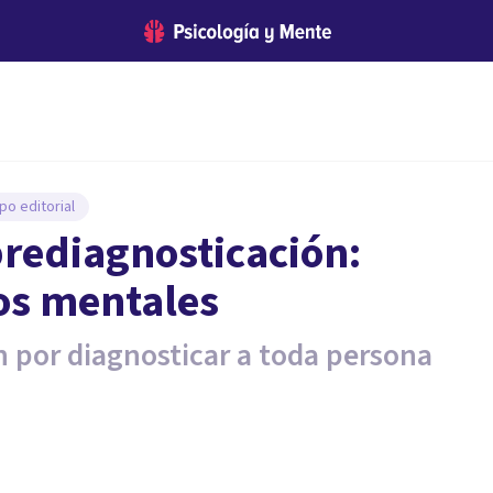
po editorial
brediagnosticación:
os mentales
án por diagnosticar a toda persona