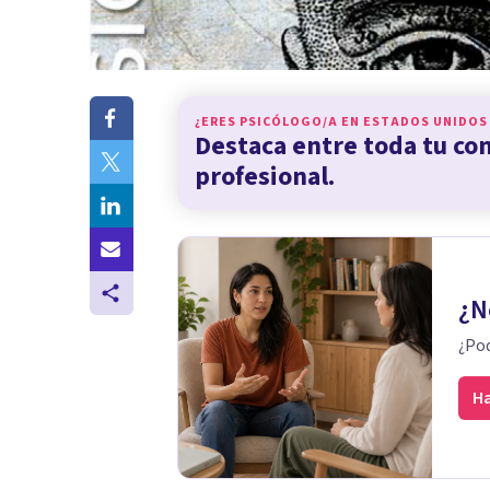
¿ERES PSICÓLOGO/A EN
ESTADOS UNIDOS
Destaca entre toda tu c
profesional.
¿N
¿Pod
Ha