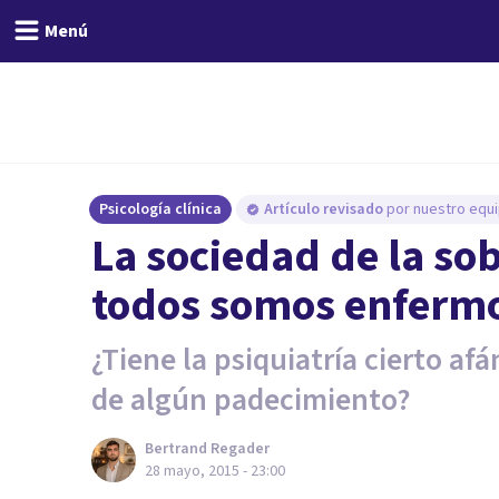
Menú
Psicología clínica
Artículo revisado
por nuestro equi
La sociedad de la so
todos somos enferm
¿Tiene la psiquiatría cierto af
de algún padecimiento?
Bertrand Regader
28 mayo, 2015 - 23:00