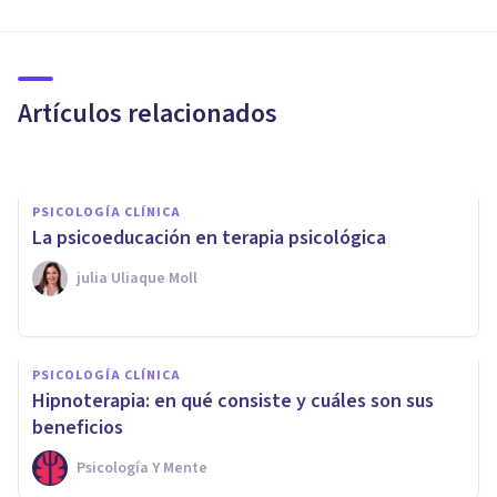
PSICOLOGÍA CLÍNICA
Fobia a los perros (cinofobia):
causas, síntomas y tratamiento
Artículos relacionados
Juan Armando Corbin
PSICOLOGÍA CLÍNICA
La psicoeducación en terapia psicológica
​julia Uliaque Moll
PSICOLOGÍA CLÍNICA
Miedo a los relojes
PSICOLOGÍA CLÍNICA
(cronometrofobia): causas,
Hipnoterapia: en qué consiste y cuáles son sus
síntomas y tratamiento
beneficios
Psicología Y Mente
Juan Armando Corbin