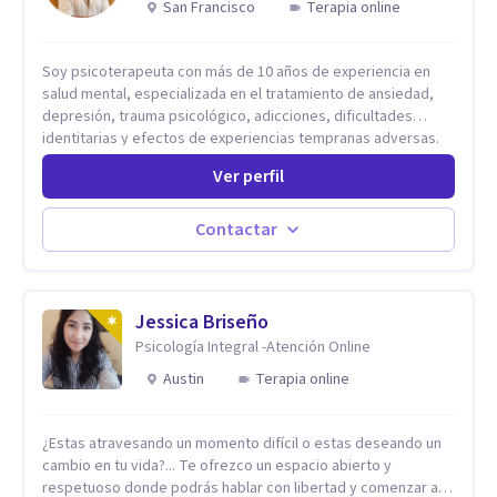
San Francisco
Terapia online
Soy psicoterapeuta con más de 10 años de experiencia en
salud mental, especializada en el tratamiento de ansiedad,
depresión, trauma psicológico, adicciones, dificultades
identitarias y efectos de experiencias tempranas adversas.
Ofrezco un espacio terapéutico seguro, confidencial y
Ver perfil
profundamente humano, donde el dolor emocional puede
transformarse en autoconocimiento, regulación emocional y
bienestar. Trabajo desde un enfoque integrativo que combina
Contactar
psicoanálisis, terapia somática y de trauma, psicología
corporal, Mentalization Based Therapy (MBT), hipnoterapia y
respiración neurodinámica, integrando actualmente la
Psicología Analítica Junguiana. Mi abordaje también incorpora
Jessica Briseño
perspectivas interculturales, ecopsicología y el trabajo
Psicología Integral -Atención Online
simbólico con el inconsciente, entendiendo que cada
Austin
Terapia online
proceso terapéutico es único y requiere una mirada
personalizada.
¿Estas atravesando un momento difícil o estas deseando un
cambio en tu vida?... Te ofrezco un espacio abierto y
respetuoso donde podrás hablar con libertad y comenzar a