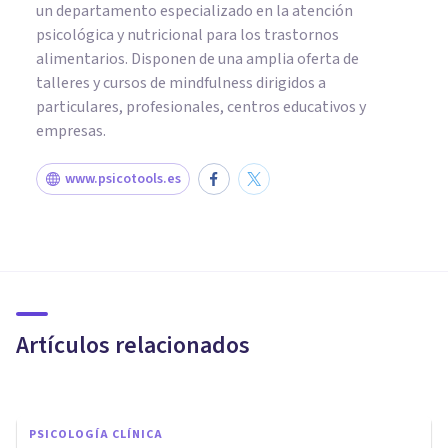
un departamento especializado en la atención
psicológica y nutricional para los trastornos
alimentarios. Disponen de una amplia oferta de
talleres y cursos de mindfulness dirigidos a
particulares, profesionales, centros educativos y
empresas.
www.psicotools.es
PSICOLOGÍA CLÍNICA
¿Cómo es la intervención
psicológica para el TDAH?
Artículos relacionados
Cribecca
PSICOLOGÍA CLÍNICA