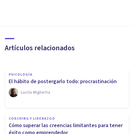
BIOGRAFÍAS
Carolyn Wood Sherif: biografía
de esta psicóloga social
Artículos relacionados
Grecia Guzmán Martínez
PSICOLOGÍA
El hábito de postergarlo todo: procrastinación
Lucila Miglietta
PSICOLOGÍA
Pensamiento estratégico: qué
COACHING Y LIDERAZGO
es, características y cómo
Cómo superar las creencias limitantes para tener
potenciarlo
éxito como emprendedor