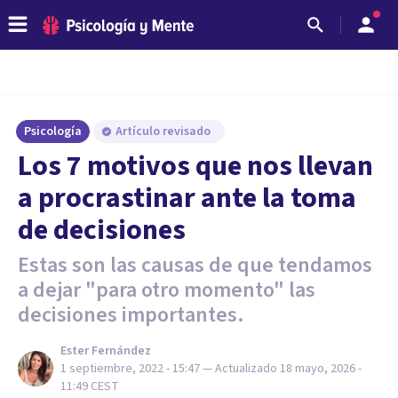
Psicología
Artículo revisado
Los 7 motivos que nos llevan
a procrastinar ante la toma
de decisiones
Estas son las causas de que tendamos
a dejar "para otro momento" las
decisiones importantes.
Ester Fernández
1 septiembre, 2022 - 15:47
— Actualizado
18 mayo, 2026 -
11:49
CEST