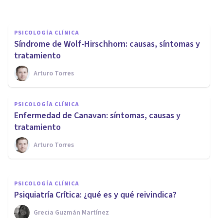
PSICOLOGÍA CLÍNICA
Síndrome de Wolf-Hirschhorn: causas, síntomas y
tratamiento
Arturo Torres
PSICOLOGÍA CLÍNICA
PSICOLOGÍA CLÍNICA
Holoprosencefalia: tipos,
Enfermedad de Canavan: síntomas, causas y
síntomas y tratamientos
tratamiento
Arturo Torres
Oscar Castillero Mimenza
PSICOLOGÍA CLÍNICA
Psiquiatría Crítica: ¿qué es y qué reivindica?
Grecia Guzmán Martínez