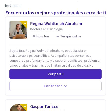
fertilidad.
Encuentra los mejores profesionales cerca de ti
Regina Wohltmuh Abraham
Doctora en Psicología
Houston
Terapia online
Soy la Dra. Regina Wolmuth Abraham, especialista en
psicoterapia psicoanalítica. Acompaño a las personas a
conocerse profundamente y a superar conflictos, problemas
emocionales y traumas que limitan su calidad de vida. He
trabajado en reconocidas instituciones como el Hospital
Ver perfil
Psiquiátrico San Rafael, Instituto Psiquiátrico MENDAO, San
Bernardino, Hospital Psiquiátrico Infantil y el Centro de
Integración Juvenil. Además, tuve el privilegio de colaborar
Contactar
en comunidades como Olivar del Conde y Xochimilco, lo que
me permitió conocer diversas realidades y necesidades.
Gaspar Taricco