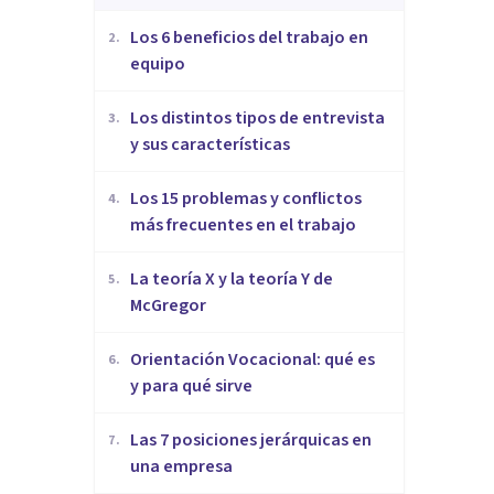
​Los 6 beneficios del trabajo en
2
.
equipo
​Los distintos tipos de entrevista
3
.
y sus características
​Los 15 problemas y conflictos
4
.
más frecuentes en el trabajo
La teoría X y la teoría Y de
5
.
McGregor
Orientación Vocacional: qué es
6
.
y para qué sirve
Las 7 posiciones jerárquicas en
7
.
una empresa