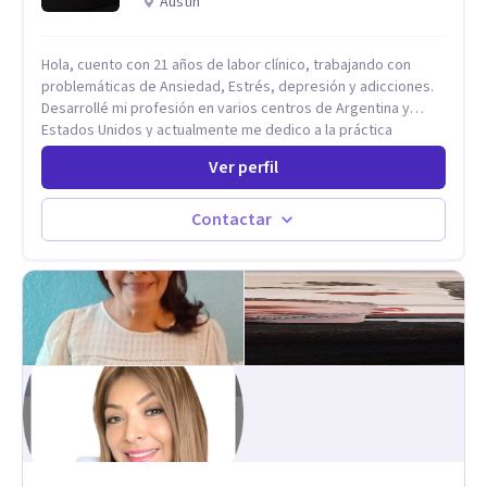
Austin
Hola, cuento con 21 años de labor clínico, trabajando con
problemáticas de Ansiedad, Estrés, depresión y adicciones.
Desarrollé mi profesión en varios centros de Argentina y
Estados Unidos y actualmente me dedico a la práctica
privada. Utilizo terapias cognitivas conductuales basadas en
Ver perfil
evidencia científica con comprobados resultados. Los
objetivos terapéuticos están centrados en brindar
herramientas concretas para el cambio, que permitan
Contactar
desarrollar nuevas habilidades y estrategias basadas en la
salud y calidad de vida.