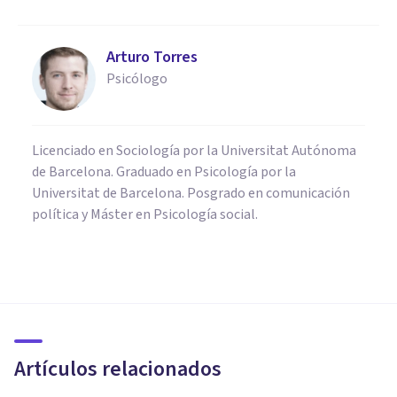
Arturo Torres
Psicólogo
Licenciado en Sociología por la Universitat Autónoma
de Barcelona. Graduado en Psicología por la
Universitat de Barcelona. Posgrado en comunicación
política y Máster en Psicología social.
PSICOLOGÍA CLÍNICA
​Hipermnesia (memoria casi
ilimitada): causas y síntomas
Artículos relacionados
Oscar Castillero Mimenza