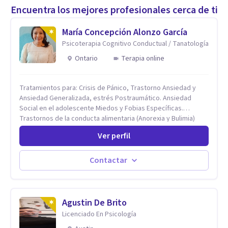
Encuentra los mejores profesionales cerca de ti
María Concepción Alonzo García
Psicoterapia Cognitivo Conductual / Tanatología
Ontario
Terapia online
Tratamientos para: Crisis de Pánico, Trastorno Ansiedad y
Ansiedad Generalizada, estrés Postraumático. Ansiedad
Social en el adolescente Miedos y Fobias Específicas.
Trastornos de la conducta alimentaria (Anorexia y Bulimia)
Modificación conductas no deseadas. Impulsividad,
Ver perfil
conductas obsesivas, compulsividad. Trastorno obsesivo
compulsivo. Tratamiento Eficaz para la Depresión (AC)
Evaluación, contención e intervención en riesgo Suicida
Contactar
Conductas autolesivas en el adolescente. Problemas con el
consumo de alcohol y sustancias. Tratamiento del Estrés.
Mindfulness. Estimulación temprana, Establecimiento del
vínculo del Apego Seguro. Orientación sexual,
Agustin De Brito
Acompañamiento Tanatológico. Cuidados paliativos en
Licenciado En Psicología
enfermedades crónicas.