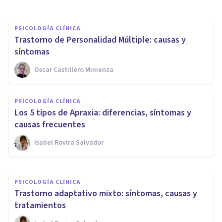
PSICOLOGÍA CLÍNICA
Trastorno de Personalidad Múltiple: causas y
síntomas
Oscar Castillero Mimenza
PSICOLOGÍA CLÍNICA
PSICOLOGÍA CLÍNICA
15 pasos para realizar un
Los 5 tipos de Apraxia: diferencias, síntomas y
examen mental en terapia
causas frecuentes
Isabel Rovira Salvador
María José Rosas Carmona
PSICOLOGÍA CLÍNICA
Trastorno adaptativo mixto: síntomas, causas y
tratamientos