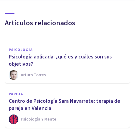
psicológica para afrontar el
adiós
Artículos relacionados
Bertrand Regader
PSICOLOGÍA
​Psicología aplicada: ¿qué es y cuáles son sus
objetivos?
Arturo Torres
PSICOLOGÍA CLÍNICA
PAREJA
​Los 7 mejores Másters en
Centro de Psicología Sara Navarrete: terapia de
terapia psicológica
pareja en Valencia
Psicología Y Mente
Psicología Y Mente