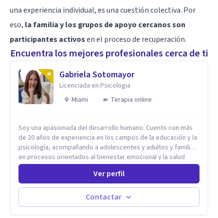
una experiencia individual, es una cuestión colectiva. Por
eso,
la familia y los grupos de apoyo cercanos son
participantes activos
en el proceso de recuperación.
Encuentra los mejores profesionales cerca de ti
Gabriela Sotomayor
Licenciada en Psicologia
Miami
Terapia online
Soy una apasionada del desarrollo humano. Cuento con más
de 20 años de experiencia en los campos de la educación y la
psicología, acompañando a adolescentes y adultos y familias
en procesos orientados al bienestar emocional y la salud
mental. Mi visión es contribuir, a través de mi trabajo, a que
Ver perfil
las personas accedan a una vida más digna, plena y con
sentido. Considero que esto es posible cuando
desarrollamos una mayor conciencia de nuestro mundo
Contactar
interior y de la manera en que nuestras experiencias influyen
en nuestra forma de sentir, pensar y relacionarnos. Mi misión